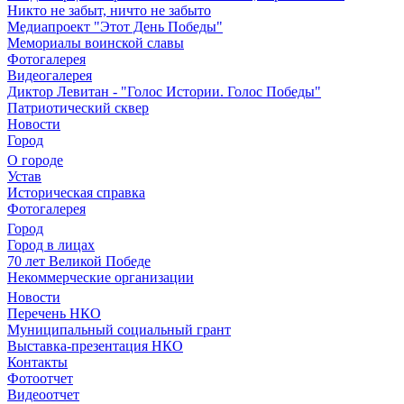
Никто не забыт, ничто не забыто
Медиапроект "Этот День Победы"
Мемориалы воинской славы
Фотогалерея
Видеогалерея
Диктор Левитан - "Голос Истории. Голос Победы"
Патриотический сквер
Новости
Город
О городе
Устав
Историческая справка
Фотогалерея
Город
Город в лицах
70 лет Великой Победе
Некоммерческие организации
Новости
Перечень НКО
Муниципальный социальный грант
Выставка-презентация НКО
Контакты
Фотоотчет
Видеоотчет