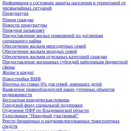
Информация о состоянии защиты населения и территорий от
чрезвычайных ситуаций
Прокуратура
Прием граждан
Новости прокуратуры
Прокурор разъясняет
Предоставление жилых помещений по договорам
социального найма
Обеспечение жильем многодетных семей
Обеспечение жильем молодых семей
Обеспечение жильем отдельных категорий граждан
Предоставление жилищных субсидий работникам бюджетной
сферы
Жилье в кредит
Новостройки ВИФ
Ипотека по ставке 6% для семей, имеющих детей
Выявление правообладателей ранее учтенных объектов
недвижимости
Бесплатная юридическая помощь
Городской фонд социальной поддержки
Отделение ПФР по Владимирской области
Голосование "Народный участковый"
Реестр брошенных и разукомплектованных транспортных
средств