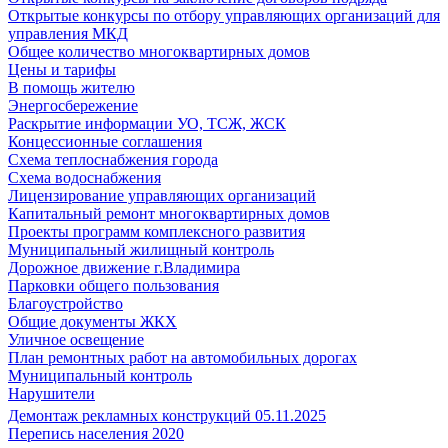
Открытые конкурсы по отбору управляющих организаций для
управления МКД
Общее количество многоквартирных домов
Цены и тарифы
В помощь жителю
Энергосбережение
Раскрытие информации УО, ТСЖ, ЖСК
Концессионные соглашения
Схема теплоснабжения города
Схема водоснабжения
Лицензирование управляющих организаций
Капитальный ремонт многоквартирных домов
Проекты программ комплексного развития
Муниципальный жилищный контроль
Дорожное движение г.Владимира
Парковки общего пользования
Благоустройство
Общие документы ЖКХ
Уличное освещение
План ремонтных работ на автомобильных дорогах
Муниципальный контроль
Нарушители
Демонтаж рекламных конструкций 05.11.2025
Перепись населения 2020