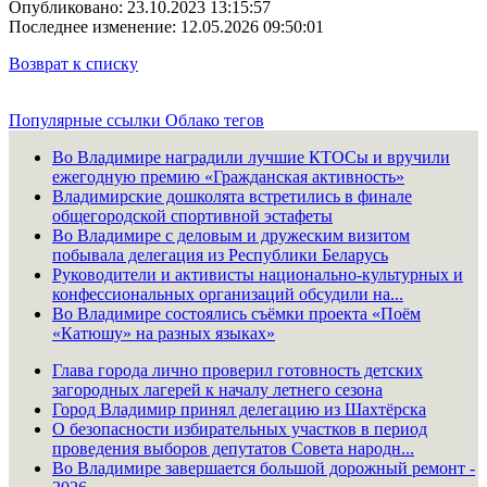
Опубликовано: 23.10.2023 13:15:57
Последнее изменение: 12.05.2026 09:50:01
Возврат к списку
Популярные ссылки
Облако тегов
Во Владимире наградили лучшие КТОСы и вручили
ежегодную премию «Гражданская активность»
Владимирские дошколята встретились в финале
общегородской спортивной эстафеты
Во Владимире с деловым и дружеским визитом
побывала делегация из Республики Беларусь
Руководители и активисты национально-культурных и
конфессиональных организаций обсудили на...
Во Владимире состоялись съёмки проекта «Поём
«Катюшу» на разных языках»
Глава города лично проверил готовность детских
загородных лагерей к началу летнего сезона
Город Владимир принял делегацию из Шахтёрска
О безопасности избирательных участков в период
проведения выборов депутатов Совета народн...
Во Владимире завершается большой дорожный ремонт -