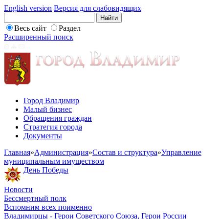
English version
Версия для слабовидящих
Весь сайт
Раздел
Расширенный поиск
Город Владимир
Малый бизнес
Обращения граждан
Стратегия города
Документы
Главная
»
Администрация
»
Состав и структура
»
Управление
муниципальным имуществом
День Победы
Новости
Бессмертный полк
Вспомним всех поименно
Владимирцы - Герои Советского Союза, Герои России