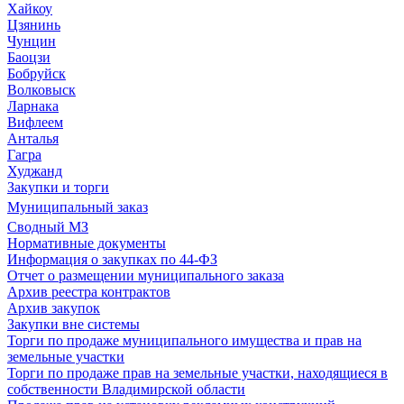
Хайкоу
Цзянинь
Чунцин
Баоцзи
Бобруйск
Волковыск
Ларнака
Вифлеем
Анталья
Гагра
Худжанд
Закупки и торги
Муниципальный заказ
Сводный МЗ
Нормативные документы
Информация о закупках по 44-ФЗ
Отчет о размещении муниципального заказа
Архив реестра контрактов
Архив закупок
Закупки вне системы
Торги по продаже муниципального имущества и прав на
земельные участки
Торги по продаже прав на земельные участки, находящиеся в
собственности Владимирской области