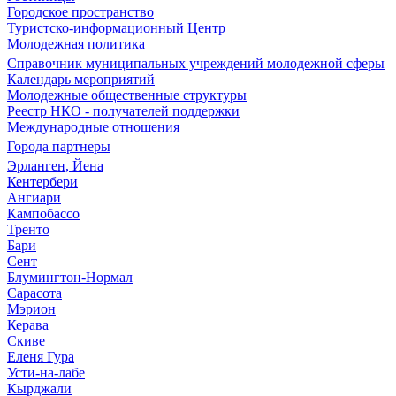
Городское пространство
Туристско-информационный Центр
Молодежная политика
Справочник муниципальных учреждений молодежной сферы
Календарь мероприятий
Молодежные общественные структуры
Реестр НКО - получателей поддержки
Международные отношения
Города партнеры
Эрланген, Йена
Кентербери
Ангиари
Кампобассо
Тренто
Бари
Сент
Блумингтон-Нормал
Сарасота
Мэрион
Керава
Скиве
Еленя Гура
Усти-на-лабе
Кырджали