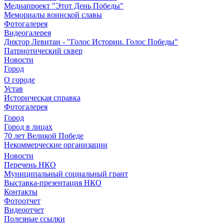
Медиапроект "Этот День Победы"
Мемориалы воинской славы
Фотогалерея
Видеогалерея
Диктор Левитан - "Голос Истории. Голос Победы"
Патриотический сквер
Новости
Город
О городе
Устав
Историческая справка
Фотогалерея
Город
Город в лицах
70 лет Великой Победе
Некоммерческие организации
Новости
Перечень НКО
Муниципальный социальный грант
Выставка-презентация НКО
Контакты
Фотоотчет
Видеоотчет
Полезные ссылки