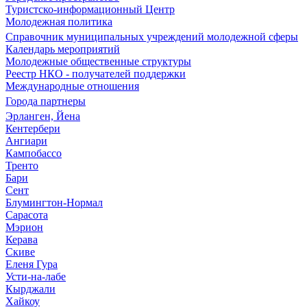
Туристско-информационный Центр
Молодежная политика
Справочник муниципальных учреждений молодежной сферы
Календарь мероприятий
Молодежные общественные структуры
Реестр НКО - получателей поддержки
Международные отношения
Города партнеры
Эрланген, Йена
Кентербери
Ангиари
Кампобассо
Тренто
Бари
Сент
Блумингтон-Нормал
Сарасота
Мэрион
Керава
Скиве
Еленя Гура
Усти-на-лабе
Кырджали
Хайкоу