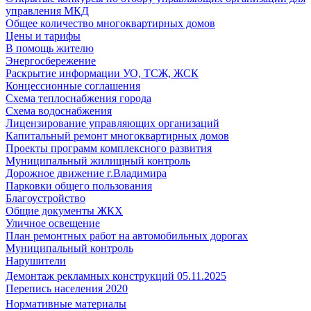
управления МКД
Общее количество многоквартирных домов
Цены и тарифы
В помощь жителю
Энергосбережение
Раскрытие информации УО, ТСЖ, ЖСК
Концессионные соглашения
Схема теплоснабжения города
Схема водоснабжения
Лицензирование управляющих организаций
Капитальный ремонт многоквартирных домов
Проекты программ комплексного развития
Муниципальный жилищный контроль
Дорожное движение г.Владимира
Парковки общего пользования
Благоустройство
Общие документы ЖКХ
Уличное освещение
План ремонтных работ на автомобильных дорогах
Муниципальный контроль
Нарушители
Демонтаж рекламных конструкций 05.11.2025
Перепись населения 2020
Нормативные материалы