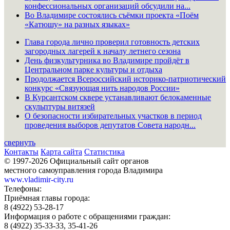
конфессиональных организаций обсудили на...
Во Владимире состоялись съёмки проекта «Поём
«Катюшу» на разных языках»
Глава города лично проверил готовность детских
загородных лагерей к началу летнего сезона
День физкультурника во Владимире пройдёт в
Центральном парке культуры и отдыха
Продолжается Всероссийский историко-патриотический
конкурс «Связующая нить народов России»
В Курсантском сквере устанавливают белокаменные
скульптуры витязей
О безопасности избирательных участков в период
проведения выборов депутатов Совета народн...
свернуть
Контакты
Карта сайта
Статистика
© 1997-2026 Официальный сайт органов
местного самоуправления города Владимира
www.vladimir-city.ru
Телефоны:
Приёмная главы города:
8 (4922) 53-28-17
Информация о работе с обращениями граждан:
8 (4922) 35-33-33, 35-41-26