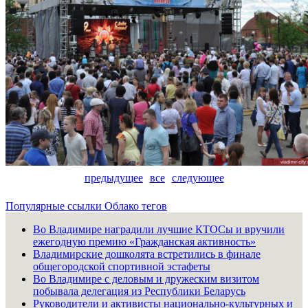
предыдущее
все
следующее
Популярные ссылки
Облако тегов
Во Владимире наградили лучшие КТОСы и вручили
ежегодную премию «Гражданская активность»
Владимирские дошколята встретились в финале
общегородской спортивной эстафеты
Во Владимире с деловым и дружеским визитом
побывала делегация из Республики Беларусь
Руководители и активисты национально-культурных и