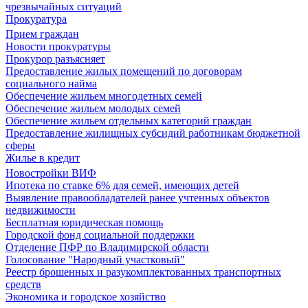
чрезвычайных ситуаций
Прокуратура
Прием граждан
Новости прокуратуры
Прокурор разъясняет
Предоставление жилых помещений по договорам
социального найма
Обеспечение жильем многодетных семей
Обеспечение жильем молодых семей
Обеспечение жильем отдельных категорий граждан
Предоставление жилищных субсидий работникам бюджетной
сферы
Жилье в кредит
Новостройки ВИФ
Ипотека по ставке 6% для семей, имеющих детей
Выявление правообладателей ранее учтенных объектов
недвижимости
Бесплатная юридическая помощь
Городской фонд социальной поддержки
Отделение ПФР по Владимирской области
Голосование "Народный участковый"
Реестр брошенных и разукомплектованных транспортных
средств
Экономика и городское хозяйство