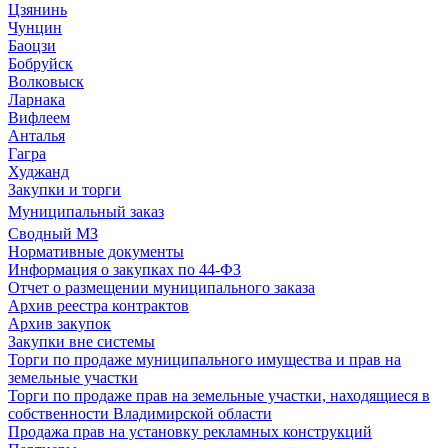
Цзянинь
Чунцин
Баоцзи
Бобруйск
Волковыск
Ларнака
Вифлеем
Анталья
Гагра
Худжанд
Закупки и торги
Муниципальный заказ
Сводный МЗ
Нормативные документы
Информация о закупках по 44-ФЗ
Отчет о размещении муниципального заказа
Архив реестра контрактов
Архив закупок
Закупки вне системы
Торги по продаже муниципального имущества и прав на
земельные участки
Торги по продаже прав на земельные участки, находящиеся в
собственности Владимирской области
Продажа прав на установку рекламных конструкций