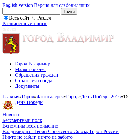
English version
Версия для слабовидящих
Весь сайт
Раздел
Расширенный поиск
Город Владимир
Малый бизнес
Обращения граждан
Стратегия города
Документы
Главная
»
Город
»
Фотогалерея
»
Город
»
День Победы 2016
»
16
День Победы
Новости
Бессмертный полк
Вспомним всех поименно
Владимирцы - Герои Советского Союза, Герои России
Никто не забыт, ничто не забыто