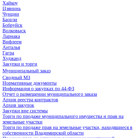
Хайкоу
Цзянинь
Чунцин
Баоцзи
Бобруйск
Волковыск
Ларнака
Вифлеем
Анталья
Гагра
Худжанд
Закупки и торги
Муниципальный заказ
Сводный МЗ
Нормативные документы
Информация о закупках по 44-ФЗ
Отчет о размещении муниципального заказа
Архив реестра контрактов
Архив закупок
Закупки вне системы
Торги по продаже муниципального имущества и прав на
земельные участки
Торги по продаже прав на земельные участки, находящиеся в
собственности Владимирской области