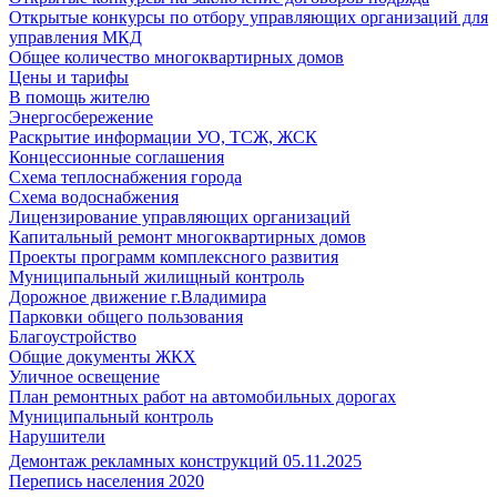
Открытые конкурсы по отбору управляющих организаций для
управления МКД
Общее количество многоквартирных домов
Цены и тарифы
В помощь жителю
Энергосбережение
Раскрытие информации УО, ТСЖ, ЖСК
Концессионные соглашения
Схема теплоснабжения города
Схема водоснабжения
Лицензирование управляющих организаций
Капитальный ремонт многоквартирных домов
Проекты программ комплексного развития
Муниципальный жилищный контроль
Дорожное движение г.Владимира
Парковки общего пользования
Благоустройство
Общие документы ЖКХ
Уличное освещение
План ремонтных работ на автомобильных дорогах
Муниципальный контроль
Нарушители
Демонтаж рекламных конструкций 05.11.2025
Перепись населения 2020