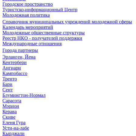
Городское пространство
Туристско-информационный Центр
Молодежная политика
Справочник муниципальных учреждений молодежной сферы
Календарь мероприятий
Молодежные общественные структуры
Реестр НКО - получателей поддержки
Международные отношения
Города партнеры
Эрланген, Йена
Кентербери
Ангиари
Кампобассо
Тренто
Бари
Сент
Блумингтон-Нормал
Сарасота
Мэрион
Керава
Скиве
Еленя Гура
Усти-на-лабе
Кырджали