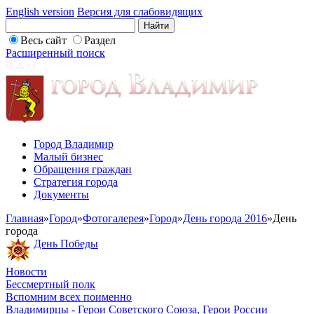
English version
Версия для слабовидящих
Весь сайт
Раздел
Расширенный поиск
Город Владимир
Малый бизнес
Обращения граждан
Стратегия города
Документы
Главная
»
Город
»
Фотогалерея
»
Город
»
День города 2016
»
День
города
День Победы
Новости
Бессмертный полк
Вспомним всех поименно
Владимирцы - Герои Советского Союза, Герои России