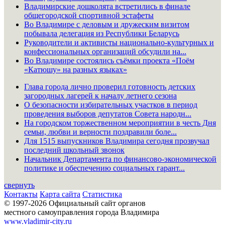
Владимирские дошколята встретились в финале
общегородской спортивной эстафеты
Во Владимире с деловым и дружеским визитом
побывала делегация из Республики Беларусь
Руководители и активисты национально-культурных и
конфессиональных организаций обсудили на...
Во Владимире состоялись съёмки проекта «Поём
«Катюшу» на разных языках»
Глава города лично проверил готовность детских
загородных лагерей к началу летнего сезона
О безопасности избирательных участков в период
проведения выборов депутатов Совета народн...
На городском торжественном мероприятии в честь Дня
семьи, любви и верности поздравили боле...
Для 1515 выпускников Владимира сегодня прозвучал
последний школьный звонок
Начальник Департамента по финансово-экономической
политике и обеспечению социальных гарант...
свернуть
Контакты
Карта сайта
Статистика
© 1997-2026 Официальный сайт органов
местного самоуправления города Владимира
www.vladimir-city.ru