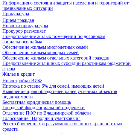
Информация о состоянии защиты населения и территорий от
чрезвычайных ситуаций
Прокуратура
Прием граждан
Новости прокуратуры
Прокурор разъясняет
Предоставление жилых помещений по договорам
социального найма
Обеспечение жильем многодетных семей
Обеспечение жильем молодых семей
Обеспечение жильем отдельных категорий граждан
Предоставление жилищных субсидий работникам бюджетной
сферы
Жилье в кредит
Новостройки ВИФ
Ипотека по ставке 6% для семей, имеющих детей
Выявление правообладателей ранее учтенных объектов
недвижимости
Бесплатная юридическая помощь
Городской фонд социальной поддержки
Отделение ПФР по Владимирской области
Голосование "Народный участковый"
Реестр брошенных и разукомплектованных транспортных
средств