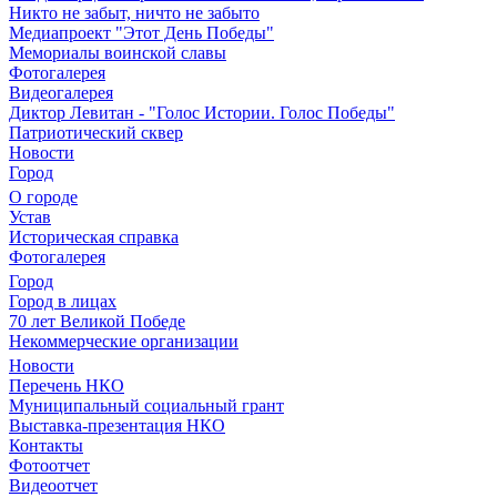
Никто не забыт, ничто не забыто
Медиапроект "Этот День Победы"
Мемориалы воинской славы
Фотогалерея
Видеогалерея
Диктор Левитан - "Голос Истории. Голос Победы"
Патриотический сквер
Новости
Город
О городе
Устав
Историческая справка
Фотогалерея
Город
Город в лицах
70 лет Великой Победе
Некоммерческие организации
Новости
Перечень НКО
Муниципальный социальный грант
Выставка-презентация НКО
Контакты
Фотоотчет
Видеоотчет