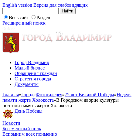
English version
Версия для слабовидящих
Весь сайт
Раздел
Расширенный поиск
Город Владимир
Малый бизнес
Обращения граждан
Стратегия города
Документы
Главная
»
Город
»
Фотогалерея
»
75 лет Великой Победы
»
Неделя
памяти жертв Холокоста
»
В Городском дворце культуры
почтили память жертв Холокоста
День Победы
Новости
Бессмертный полк
Вспомним всех поименно