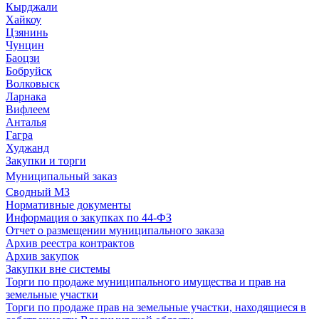
Кырджали
Хайкоу
Цзянинь
Чунцин
Баоцзи
Бобруйск
Волковыск
Ларнака
Вифлеем
Анталья
Гагра
Худжанд
Закупки и торги
Муниципальный заказ
Сводный МЗ
Нормативные документы
Информация о закупках по 44-ФЗ
Отчет о размещении муниципального заказа
Архив реестра контрактов
Архив закупок
Закупки вне системы
Торги по продаже муниципального имущества и прав на
земельные участки
Торги по продаже прав на земельные участки, находящиеся в