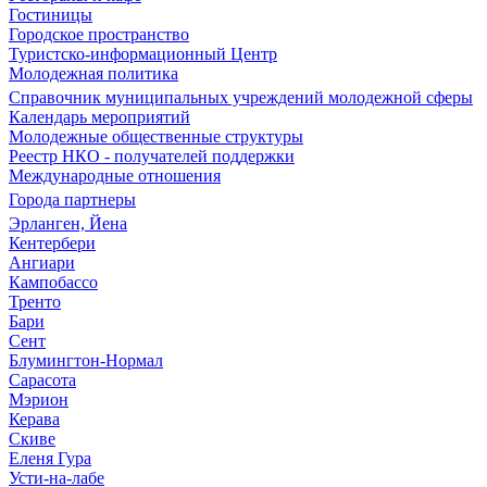
Гостиницы
Городское пространство
Туристско-информационный Центр
Молодежная политика
Справочник муниципальных учреждений молодежной сферы
Календарь мероприятий
Молодежные общественные структуры
Реестр НКО - получателей поддержки
Международные отношения
Города партнеры
Эрланген, Йена
Кентербери
Ангиари
Кампобассо
Тренто
Бари
Сент
Блумингтон-Нормал
Сарасота
Мэрион
Керава
Скиве
Еленя Гура
Усти-на-лабе