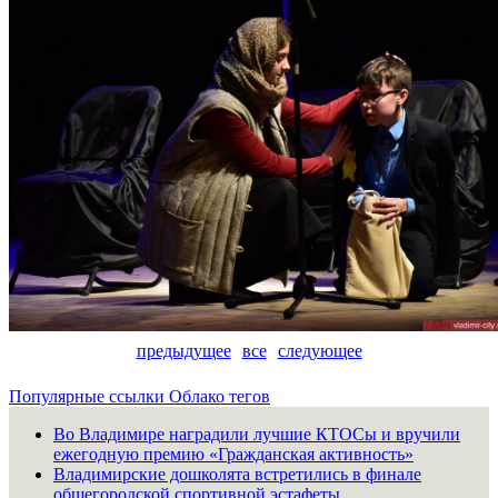
предыдущее
все
следующее
Популярные ссылки
Облако тегов
Во Владимире наградили лучшие КТОСы и вручили
ежегодную премию «Гражданская активность»
Владимирские дошколята встретились в финале
общегородской спортивной эстафеты