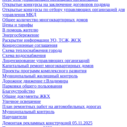
Открытые конкурсы на заключение договоров подряда
Открытые конкурсы по отбору управляющих организаций для
управления МКД
Общее количество многоквартирных домов
Цены и тарифы
В помощь жителю
Энергосбережение
Раскрытие информации УО, ТСЖ, ЖСК
Концессионные соглашения
Схема теплоснабжения города
Схема водоснабжения
Лицензирование управляющих организаций
Капитальный ремонт многоквартирных домов
Проекты программ комплексного развития
Муниципальный жилищный контроль
Дорожное движение г.Владимира
Парковки общего пользования
Благоустройство
Общие документы ЖКХ
Уличное освещение
План ремонтных работ на автомобильных дорогах
Муниципальный контроль
Нарушители
Демонтаж рекламных конструкций 05.11.2025