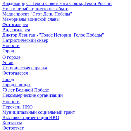
Владимирцы - Герои Советского Союза, Герои России
Никто не забыт, ничто не забыто
Медиапроект "Этот День Победы"
Мемориалы воинской славы
Фотогалерея
Видеогалерея
Диктор Левитан - "Голос Истории. Голос Победы"
Патриотический сквер
Новости
Город
О городе
Устав
Историческая справка
Фотогалерея
Город
Город в лицах
70 лет Великой Победе
Некоммерческие организации
Новости
Перечень НКО
Муниципальный социальный грант
Выставка-презентация НКО
Контакты
Фотоотчет