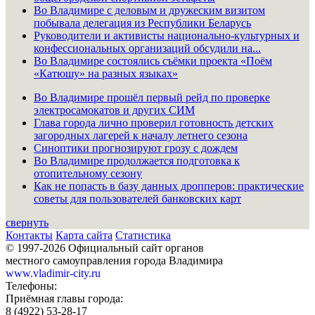
Во Владимире с деловым и дружеским визитом
побывала делегация из Республики Беларусь
Руководители и активисты национально-культурных и
конфессиональных организаций обсудили на...
Во Владимире состоялись съёмки проекта «Поём
«Катюшу» на разных языках»
Во Владимире прошёл первый рейд по проверке
электросамокатов и других СИМ
Глава города лично проверил готовность детских
загородных лагерей к началу летнего сезона
Синоптики прогнозируют грозу с дождем
Во Владимире продолжается подготовка к
отопительному сезону
Как не попасть в базу данных дропперов: практические
советы для пользователей банковских карт
свернуть
Контакты
Карта сайта
Статистика
© 1997-2026 Официальный сайт органов
местного самоуправления города Владимира
www.vladimir-city.ru
Телефоны:
Приёмная главы города:
8 (4922) 53-28-17