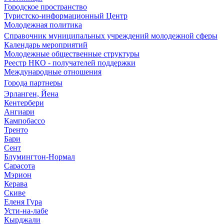
Городское пространство
Туристско-информационный Центр
Молодежная политика
Справочник муниципальных учреждений молодежной сферы
Календарь мероприятий
Молодежные общественные структуры
Реестр НКО - получателей поддержки
Международные отношения
Города партнеры
Эрланген, Йена
Кентербери
Ангиари
Кампобассо
Тренто
Бари
Сент
Блумингтон-Нормал
Сарасота
Мэрион
Керава
Скиве
Еленя Гура
Усти-на-лабе
Кырджали