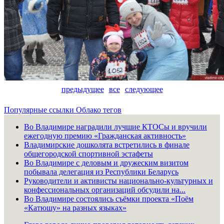
предыдущее
все
следующее
Популярные ссылки
Облако тегов
Во Владимире наградили лучшие КТОСы и вручили
ежегодную премию «Гражданская активность»
Владимирские дошколята встретились в финале
общегородской спортивной эстафеты
Во Владимире с деловым и дружеским визитом
побывала делегация из Республики Беларусь
Руководители и активисты национально-культурных и
конфессиональных организаций обсудили на...
Во Владимире состоялись съёмки проекта «Поём
«Катюшу» на разных языках»