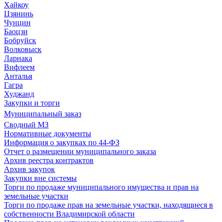
Хайкоу
Цзянинь
Чунцин
Баоцзи
Бобруйск
Волковыск
Ларнака
Вифлеем
Анталья
Гагра
Худжанд
Закупки и торги
Муниципальный заказ
Сводный МЗ
Нормативные документы
Информация о закупках по 44-ФЗ
Отчет о размещении муниципального заказа
Архив реестра контрактов
Архив закупок
Закупки вне системы
Торги по продаже муниципального имущества и прав на
земельные участки
Торги по продаже прав на земельные участки, находящиеся в
собственности Владимирской области