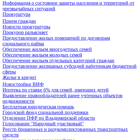
Информация о состоянии защиты населения и территорий от
чрезвычайных ситуаций
Прокуратура
Прием граждан
Новости прокуратуры
Прокурор разъясняет
Предоставление жилых помещений по договорам
социального найма
Обеспечение жильем многодетных семей
Обеспечение жильем молодых семей
Обеспечение жильем отдельных категорий граждан
Предоставление жилищных субсидий работникам бюджетной
сферы
Жилье в кредит
Новостройки ВИФ
Ипотека по ставке 6% для семей, имеющих детей
Выявление правообладателей ранее учтенных объектов
недвижимости
Бесплатная юридическая помощь
Городской фонд социальной поддержки
Отделение ПФР по Владимирской области
Голосование "Народный участковый"
Реестр брошенных и разукомплектованных транспортных
средств