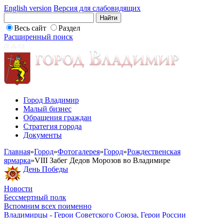
English version
Версия для слабовидящих
Весь сайт
Раздел
Расширенный поиск
Город Владимир
Малый бизнес
Обращения граждан
Стратегия города
Документы
Главная
»
Город
»
Фотогалерея
»
Город
»
Рождественская
ярмарка
»
VIII Забег Дедов Морозов во Владимире
День Победы
Новости
Бессмертный полк
Вспомним всех поименно
Владимирцы - Герои Советского Союза, Герои России