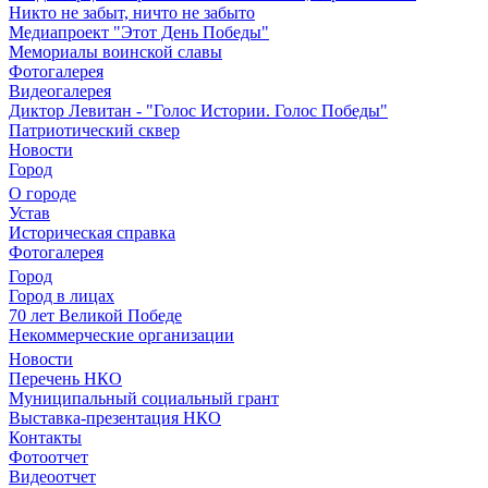
Никто не забыт, ничто не забыто
Медиапроект "Этот День Победы"
Мемориалы воинской славы
Фотогалерея
Видеогалерея
Диктор Левитан - "Голос Истории. Голос Победы"
Патриотический сквер
Новости
Город
О городе
Устав
Историческая справка
Фотогалерея
Город
Город в лицах
70 лет Великой Победе
Некоммерческие организации
Новости
Перечень НКО
Муниципальный социальный грант
Выставка-презентация НКО
Контакты
Фотоотчет
Видеоотчет