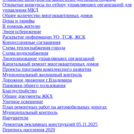
Открытые конкурсы по отбору управляющих организаций для
управления МКД
Общее количество многоквартирных домов
Цены и тарифы
В помощь жителю
Энергосбережение
Раскрытие информации УО, ТСЖ, ЖСК
Концессионные соглашения
Схема теплоснабжения города
Схема водоснабжения
Лицензирование управляющих организаций
Капитальный ремонт многоквартирных домов
Проекты программ комплексного развития
Муниципальный жилищный контроль
Дорожное движение г.Владимира
Парковки общего пользования
Благоустройство
Общие документы ЖКХ
Уличное освещение
План ремонтных работ на автомобильных дорогах
Муниципальный контроль
Нарушители
Демонтаж рекламных конструкций 05.11.2025
Перепись населения 2020