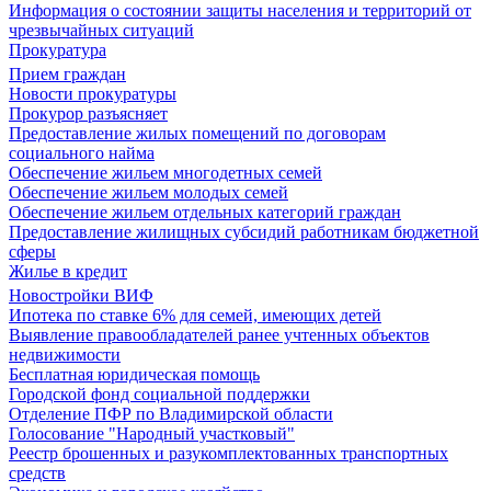
Информация о состоянии защиты населения и территорий от
чрезвычайных ситуаций
Прокуратура
Прием граждан
Новости прокуратуры
Прокурор разъясняет
Предоставление жилых помещений по договорам
социального найма
Обеспечение жильем многодетных семей
Обеспечение жильем молодых семей
Обеспечение жильем отдельных категорий граждан
Предоставление жилищных субсидий работникам бюджетной
сферы
Жилье в кредит
Новостройки ВИФ
Ипотека по ставке 6% для семей, имеющих детей
Выявление правообладателей ранее учтенных объектов
недвижимости
Бесплатная юридическая помощь
Городской фонд социальной поддержки
Отделение ПФР по Владимирской области
Голосование "Народный участковый"
Реестр брошенных и разукомплектованных транспортных
средств