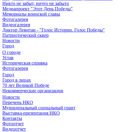
Никто не забыт, ничто не забыто
Медиапроект "Этот День Победы"
Мемориалы воинской славы
Фотогалерея
Видеогалерея
Диктор Левитан - "Голос Истории. Голос Победы"
Патриотический сквер
Новости
Город
О городе
Устав
Историческая справка
Фотогалерея
Город
Город в лицах
70 лет Великой Победе
Некоммерческие организации
Новости
Перечень НКО
Муниципальный социальный грант
Выставка-презентация НКО
Контакты
Фотоотчет
Видеоотчет