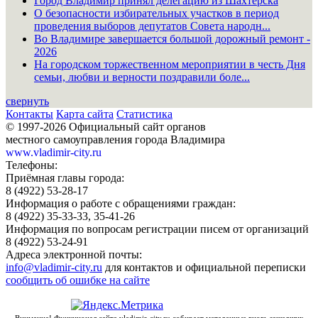
Город Владимир принял делегацию из Шахтёрска
О безопасности избирательных участков в период
проведения выборов депутатов Совета народн...
Во Владимире завершается большой дорожный ремонт -
2026
На городском торжественном мероприятии в честь Дня
семьи, любви и верности поздравили боле...
свернуть
Контакты
Карта сайта
Статистика
© 1997-2026 Официальный сайт органов
местного самоуправления города Владимира
www.vladimir-city.ru
Телефоны:
Приёмная главы города:
8 (4922) 53-28-17
Информация о работе с обращениями граждан:
8 (4922) 35-33-33, 35-41-26
Информация по вопросам регистрации писем от организаций
8 (4922) 53-24-91
Адреса электронной почты:
info@vladimir-city.ru
для контактов и официальной переписки
сообщить об ошибке на сайте
Внимание! Функционал сайта vladimir-city.ru собирает метаданные вновь зашедших