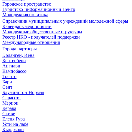
Городское пространство
Туристско-информационный Центр
Молодежная политика
Справочник муниципальных учреждений молодежной сферы
Календарь мероприятий
Молодежные общественные структуры
Реестр НКО - получателей поддержки
Международные отношения
Города партнеры
Эрланген, Йена
Кентербери
Ангиари
Кампобассо
Тренто
Бари
Сент
Блумингтон-Нормал
Сарасота
Мэрион
Керава
Скиве
Еленя Гура
Усти-на-лабе
Кырджали