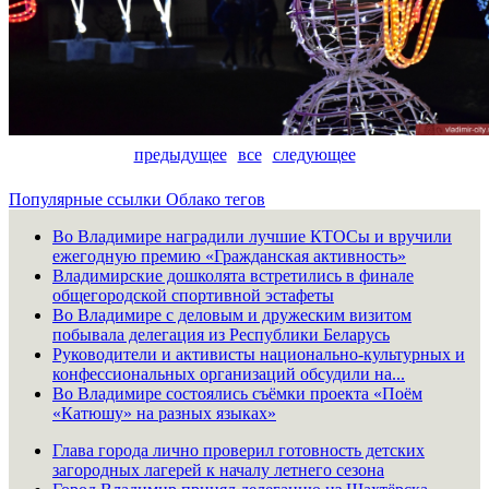
предыдущее
все
следующее
Популярные ссылки
Облако тегов
Во Владимире наградили лучшие КТОСы и вручили
ежегодную премию «Гражданская активность»
Владимирские дошколята встретились в финале
общегородской спортивной эстафеты
Во Владимире с деловым и дружеским визитом
побывала делегация из Республики Беларусь
Руководители и активисты национально-культурных и
конфессиональных организаций обсудили на...
Во Владимире состоялись съёмки проекта «Поём
«Катюшу» на разных языках»
Глава города лично проверил готовность детских
загородных лагерей к началу летнего сезона