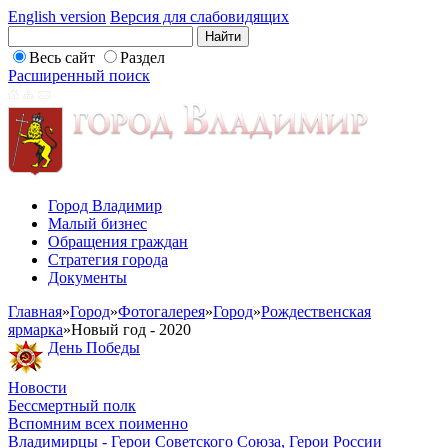
English version
Версия для слабовидящих
Весь сайт
Раздел
Расширенный поиск
Город Владимир
Малый бизнес
Обращения граждан
Стратегия города
Документы
Главная
»
Город
»
Фотогалерея
»
Город
»
Рождественская
ярмарка
»
Новый год - 2020
День Победы
Новости
Бессмертный полк
Вспомним всех поименно
Владимирцы - Герои Советского Союза, Герои России