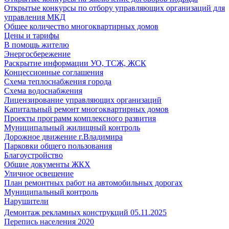
Открытые конкурсы по отбору управляющих организаций для
управления МКД
Общее количество многоквартирных домов
Цены и тарифы
В помощь жителю
Энергосбережение
Раскрытие информации УО, ТСЖ, ЖСК
Концессионные соглашения
Схема теплоснабжения города
Схема водоснабжения
Лицензирование управляющих организаций
Капитальный ремонт многоквартирных домов
Проекты программ комплексного развития
Муниципальный жилищный контроль
Дорожное движение г.Владимира
Парковки общего пользования
Благоустройство
Общие документы ЖКХ
Уличное освещение
План ремонтных работ на автомобильных дорогах
Муниципальный контроль
Нарушители
Демонтаж рекламных конструкций 05.11.2025
Перепись населения 2020