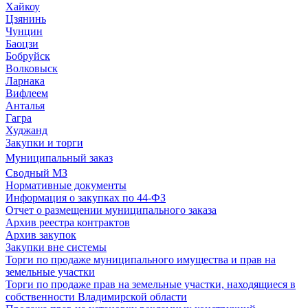
Хайкоу
Цзянинь
Чунцин
Баоцзи
Бобруйск
Волковыск
Ларнака
Вифлеем
Анталья
Гагра
Худжанд
Закупки и торги
Муниципальный заказ
Сводный МЗ
Нормативные документы
Информация о закупках по 44-ФЗ
Отчет о размещении муниципального заказа
Архив реестра контрактов
Архив закупок
Закупки вне системы
Торги по продаже муниципального имущества и прав на
земельные участки
Торги по продаже прав на земельные участки, находящиеся в
собственности Владимирской области