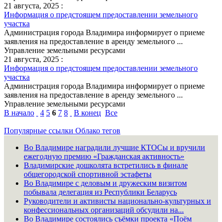
21 августа, 2025 :
Информация о предстоящем предоставлении земельного
участка
Администрация города Владимира информирует о приеме
заявления на предоставление в аренду земельного ...
Управление земельными ресурсами
21 августа, 2025 :
Информация о предстоящем предоставлении земельного
участка
Администрация города Владимира информирует о приеме
заявления на предоставление в аренду земельного ...
Управление земельными ресурсами
В начало
4
5
6
7
8
В конец
Все
Популярные ссылки
Облако тегов
Во Владимире наградили лучшие КТОСы и вручили
ежегодную премию «Гражданская активность»
Владимирские дошколята встретились в финале
общегородской спортивной эстафеты
Во Владимире с деловым и дружеским визитом
побывала делегация из Республики Беларусь
Руководители и активисты национально-культурных и
конфессиональных организаций обсудили на...
Во Владимире состоялись съёмки проекта «Поём