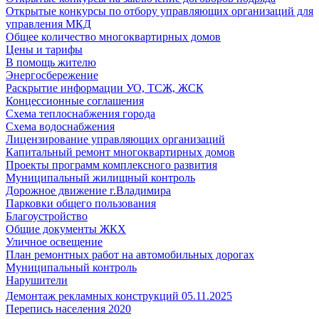
Открытые конкурсы по отбору управляющих организаций для
управления МКД
Общее количество многоквартирных домов
Цены и тарифы
В помощь жителю
Энергосбережение
Раскрытие информации УО, ТСЖ, ЖСК
Концессионные соглашения
Схема теплоснабжения города
Схема водоснабжения
Лицензирование управляющих организаций
Капитальный ремонт многоквартирных домов
Проекты программ комплексного развития
Муниципальный жилищный контроль
Дорожное движение г.Владимира
Парковки общего пользования
Благоустройство
Общие документы ЖКХ
Уличное освещение
План ремонтных работ на автомобильных дорогах
Муниципальный контроль
Нарушители
Демонтаж рекламных конструкций 05.11.2025
Перепись населения 2020