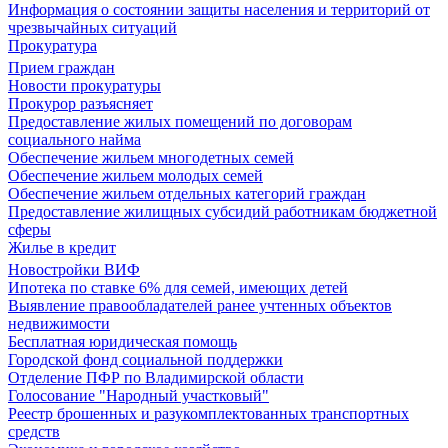
Информация о состоянии защиты населения и территорий от
чрезвычайных ситуаций
Прокуратура
Прием граждан
Новости прокуратуры
Прокурор разъясняет
Предоставление жилых помещений по договорам
социального найма
Обеспечение жильем многодетных семей
Обеспечение жильем молодых семей
Обеспечение жильем отдельных категорий граждан
Предоставление жилищных субсидий работникам бюджетной
сферы
Жилье в кредит
Новостройки ВИФ
Ипотека по ставке 6% для семей, имеющих детей
Выявление правообладателей ранее учтенных объектов
недвижимости
Бесплатная юридическая помощь
Городской фонд социальной поддержки
Отделение ПФР по Владимирской области
Голосование "Народный участковый"
Реестр брошенных и разукомплектованных транспортных
средств