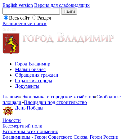
English version
Версия для слабовидящих
Весь сайт
Раздел
Расширенный поиск
Город Владимир
Малый бизнес
Обращения граждан
Стратегия города
Документы
Главная
»
Экономика и городское хозяйство
»
Свободные
площади
»
Площадки под строительство
День Победы
Новости
Бессмертный полк
Вспомним всех поименно
Владимирцы - Герои Советского Союза, Герои России