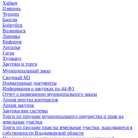
Хайкоу
Цзянинь
Чунцин
Баоцзи
Бобруйск
Волковыск
Ларнака
Вифлеем
Анталья
Гагра
Худжанд
Закупки и торги
Муниципальный заказ
Сводный МЗ
Нормативные документы
Информация о закупках по 44-ФЗ
Отчет о размещении муниципального заказа
Архив реестра контрактов
Архив закупок
Закупки вне системы
Торги по продаже муниципального имущества и прав на
земельные участки
Торги по продаже прав на земельные участки, находящиеся в
собственности Владимирской области