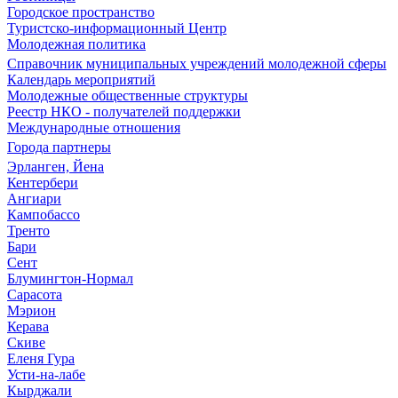
Городское пространство
Туристско-информационный Центр
Молодежная политика
Справочник муниципальных учреждений молодежной сферы
Календарь мероприятий
Молодежные общественные структуры
Реестр НКО - получателей поддержки
Международные отношения
Города партнеры
Эрланген, Йена
Кентербери
Ангиари
Кампобассо
Тренто
Бари
Сент
Блумингтон-Нормал
Сарасота
Мэрион
Керава
Скиве
Еленя Гура
Усти-на-лабе
Кырджали