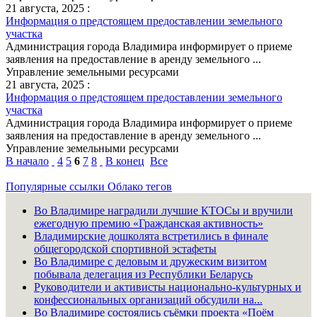
21 августа, 2025 :
Информация о предстоящем предоставлении земельного
участка
Администрация города Владимира информирует о приеме
заявления на предоставление в аренду земельного ...
Управление земельными ресурсами
21 августа, 2025 :
Информация о предстоящем предоставлении земельного
участка
Администрация города Владимира информирует о приеме
заявления на предоставление в аренду земельного ...
Управление земельными ресурсами
В начало
4
5
6
7
8
В конец
Все
Популярные ссылки
Облако тегов
Во Владимире наградили лучшие КТОСы и вручили
ежегодную премию «Гражданская активность»
Владимирские дошколята встретились в финале
общегородской спортивной эстафеты
Во Владимире с деловым и дружеским визитом
побывала делегация из Республики Беларусь
Руководители и активисты национально-культурных и
конфессиональных организаций обсудили на...
Во Владимире состоялись съёмки проекта «Поём