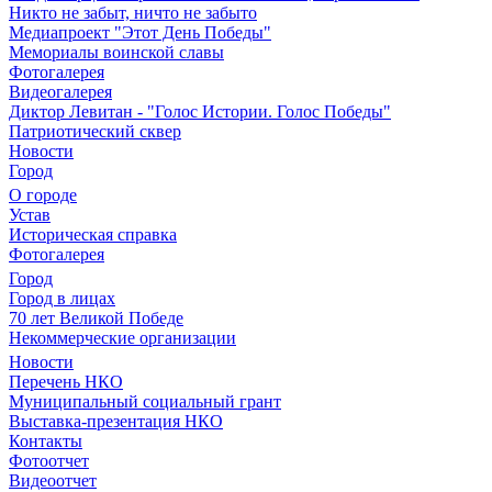
Никто не забыт, ничто не забыто
Медиапроект "Этот День Победы"
Мемориалы воинской славы
Фотогалерея
Видеогалерея
Диктор Левитан - "Голос Истории. Голос Победы"
Патриотический сквер
Новости
Город
О городе
Устав
Историческая справка
Фотогалерея
Город
Город в лицах
70 лет Великой Победе
Некоммерческие организации
Новости
Перечень НКО
Муниципальный социальный грант
Выставка-презентация НКО
Контакты
Фотоотчет
Видеоотчет