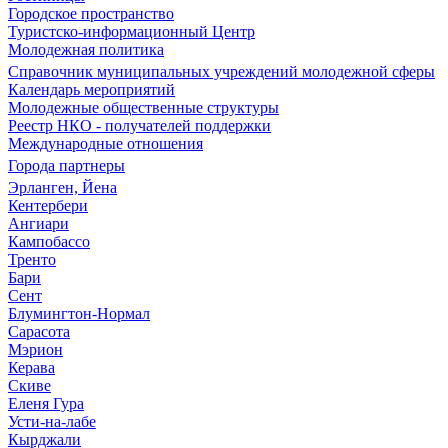
Городское пространство
Туристско-информационный Центр
Молодежная политика
Справочник муниципальных учреждений молодежной сферы
Календарь мероприятий
Молодежные общественные структуры
Реестр НКО - получателей поддержки
Международные отношения
Города партнеры
Эрланген, Йена
Кентербери
Ангиари
Кампобассо
Тренто
Бари
Сент
Блумингтон-Нормал
Сарасота
Мэрион
Керава
Скиве
Еленя Гура
Усти-на-лабе
Кырджали