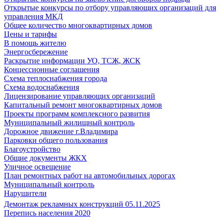
Открытые конкурсы по отбору управляющих организаций для
управления МКД
Общее количество многоквартирных домов
Цены и тарифы
В помощь жителю
Энергосбережение
Раскрытие информации УО, ТСЖ, ЖСК
Концессионные соглашения
Схема теплоснабжения города
Схема водоснабжения
Лицензирование управляющих организаций
Капитальный ремонт многоквартирных домов
Проекты программ комплексного развития
Муниципальный жилищный контроль
Дорожное движение г.Владимира
Парковки общего пользования
Благоустройство
Общие документы ЖКХ
Уличное освещение
План ремонтных работ на автомобильных дорогах
Муниципальный контроль
Нарушители
Демонтаж рекламных конструкций 05.11.2025
Перепись населения 2020