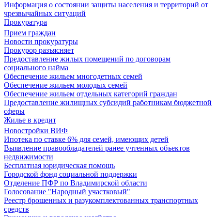
Информация о состоянии защиты населения и территорий от
чрезвычайных ситуаций
Прокуратура
Прием граждан
Новости прокуратуры
Прокурор разъясняет
Предоставление жилых помещений по договорам
социального найма
Обеспечение жильем многодетных семей
Обеспечение жильем молодых семей
Обеспечение жильем отдельных категорий граждан
Предоставление жилищных субсидий работникам бюджетной
сферы
Жилье в кредит
Новостройки ВИФ
Ипотека по ставке 6% для семей, имеющих детей
Выявление правообладателей ранее учтенных объектов
недвижимости
Бесплатная юридическая помощь
Городской фонд социальной поддержки
Отделение ПФР по Владимирской области
Голосование "Народный участковый"
Реестр брошенных и разукомплектованных транспортных
средств