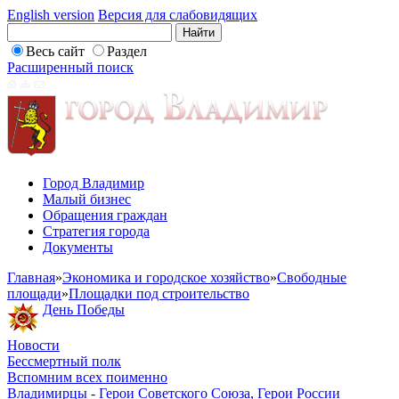
English version
Версия для слабовидящих
Весь сайт
Раздел
Расширенный поиск
Город Владимир
Малый бизнес
Обращения граждан
Стратегия города
Документы
Главная
»
Экономика и городское хозяйство
»
Свободные
площади
»
Площадки под строительство
День Победы
Новости
Бессмертный полк
Вспомним всех поименно
Владимирцы - Герои Советского Союза, Герои России