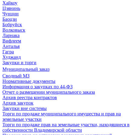
Хайкоу
Цзянинь
Чунцин
Баоцзи
Бобруйск
Волковыск
Ларнака
Вифлеем
Анталья
Гагра
Худжанд
Закупки и торги
Муниципальный заказ
Сводный МЗ
Нормативные документы
Информация о закупках по 44-ФЗ
Отчет о размещении муниципального заказа
Архив реестра контрактов
Архив закупок
Закупки вне системы
Торги по продаже муниципального имущества и прав на
земельные участки
Торги по продаже прав на земельные участки, находящиеся в
собственности Владимирской области