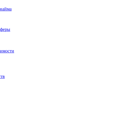
 найма
сферы
жимости
ств