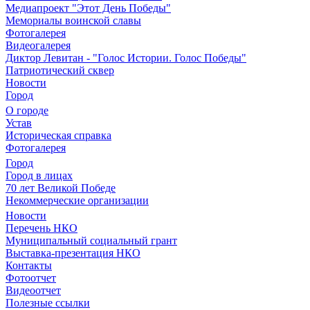
Медиапроект "Этот День Победы"
Мемориалы воинской славы
Фотогалерея
Видеогалерея
Диктор Левитан - "Голос Истории. Голос Победы"
Патриотический сквер
Новости
Город
О городе
Устав
Историческая справка
Фотогалерея
Город
Город в лицах
70 лет Великой Победе
Некоммерческие организации
Новости
Перечень НКО
Муниципальный социальный грант
Выставка-презентация НКО
Контакты
Фотоотчет
Видеоотчет
Полезные ссылки