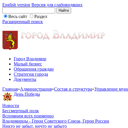
English version
Версия для слабовидящих
Весь сайт
Раздел
Расширенный поиск
Город Владимир
Малый бизнес
Обращения граждан
Стратегия города
Документы
Главная
»
Администрация
»
Состав и структура
»
Управление мун
День Победы
Новости
Бессмертный полк
Вспомним всех поименно
Владимирцы - Герои Советского Союза, Герои России
Никто не забыт, ничто не забыто