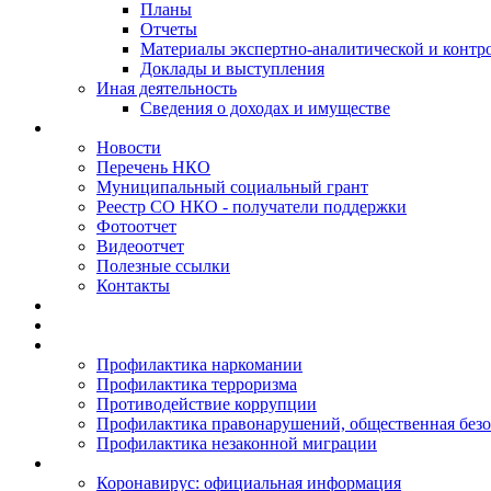
Планы
Отчеты
Материалы экспертно-аналитической и контр
Доклады и выступления
Иная деятельность
Сведения о доходах и имуществе
Новости
Перечень НКО
Муниципальный социальный грант
Реестр СО НКО - получатели поддержки
Фотоотчет
Видеоотчет
Полезные ссылки
Контакты
Профилактика наркомании
Профилактика терроризма
Противодействие коррупции
Профилактика правонарушений, общественная безо
Профилактика незаконной миграции
Коронавирус: официальная информация