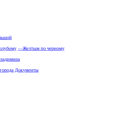
льшой
олубому
—
Желтым по черному
Владимира
города
Документы