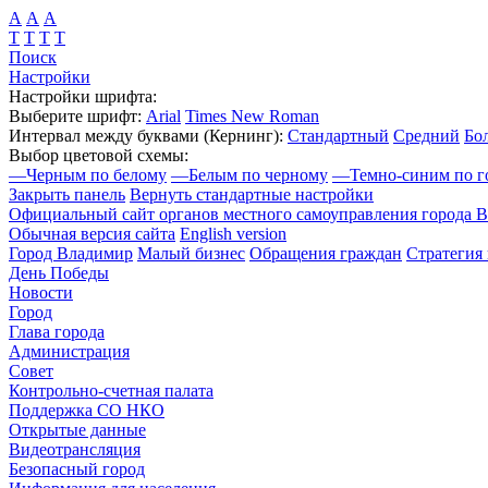
А
А
А
Т
Т
Т
Т
Поиск
Настройки
Настройки шрифта:
Выберите шрифт:
Arial
Times New Roman
Интервал между буквами
(Кернинг)
:
Стандартный
Средний
Бо
Выбор цветовой схемы:
—
Черным по белому
—
Белым по черному
—
Темно-синим по г
Закрыть панель
Вернуть стандартные настройки
Официальный сайт органов местного самоуправления города 
Обычная версия сайта
English version
Город Владимир
Малый бизнес
Обращения граждан
Стратегия 
День Победы
Новости
Город
Глава города
Администрация
Совет
Контрольно-счетная палата
Поддержка СО НКО
Открытые данные
Видеотрансляция
Безопасный город