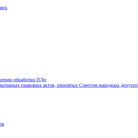
щих
ошении обработки ПДн
ативных правовых актов, принятых Советом народных депутат
ля