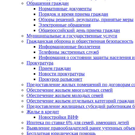
Обращения граждан
Нормативные документы
Порядок и время приема граждан
Обзоры решений, результаты, принятые меры
Электронные обращения
Общероссийский день приема граждан
Муниципальные и государственные услуги
Гражданская оборона и общественная безопасность
Информационные бюллетени
Телефоны экстренных служб
Информация о состоянии защиты населения и
Прокуратура
Прием граждан
Новости прокуратуры
Прокурор разъясняет
Предоставление жилых помещений по договорам с
Обеспечение жильем многодетных семей
Обеспечение жильем молодых семей
Обеспечение жильем отдельных категорий граждан
Предоставление жилищных субсидий работникам 
Жилье в кредит
Новостройки ВИФ
Ипотека по ставке 6% для семей, имеющих детей
Выявление правообладателей ранее учтенных объе
Бесплатная юридическая помощь