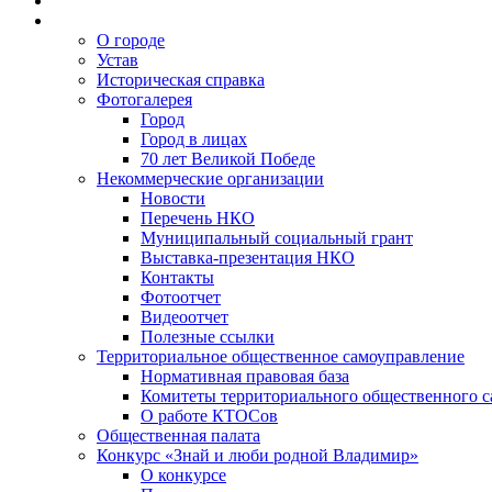
О городе
Устав
Историческая справка
Фотогалерея
Город
Город в лицах
70 лет Великой Победе
Некоммерческие организации
Новости
Перечень НКО
Муниципальный социальный грант
Выставка-презентация НКО
Контакты
Фотоотчет
Видеоотчет
Полезные ссылки
Территориальное общественное самоуправление
Нормативная правовая база
Комитеты территориального общественного 
О работе КТОСов
Общественная палата
Конкурс «Знай и люби родной Владимир»
О конкурсе