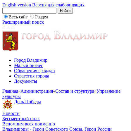
English version
Версия для слабовидящих
Весь сайт
Раздел
Расширенный поиск
Город Владимир
Малый бизнес
Обращения граждан
Стратегия города
Документы
Главная
»
Администрация
»
Состав и структура
»
Управление
культуры
День Победы
Новости
Бессмертный полк
Вспомним всех поименно
Владимирцы - Герои Советского Союза, Герои России