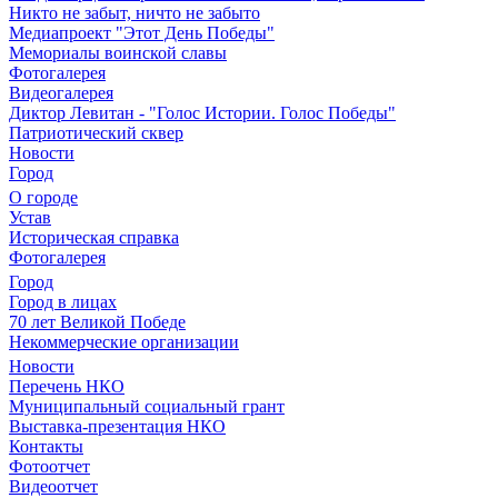
Никто не забыт, ничто не забыто
Медиапроект "Этот День Победы"
Мемориалы воинской славы
Фотогалерея
Видеогалерея
Диктор Левитан - "Голос Истории. Голос Победы"
Патриотический сквер
Новости
Город
О городе
Устав
Историческая справка
Фотогалерея
Город
Город в лицах
70 лет Великой Победе
Некоммерческие организации
Новости
Перечень НКО
Муниципальный социальный грант
Выставка-презентация НКО
Контакты
Фотоотчет
Видеоотчет