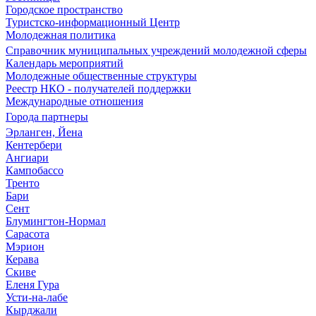
Городское пространство
Туристско-информационный Центр
Молодежная политика
Справочник муниципальных учреждений молодежной сферы
Календарь мероприятий
Молодежные общественные структуры
Реестр НКО - получателей поддержки
Международные отношения
Города партнеры
Эрланген, Йена
Кентербери
Ангиари
Кампобассо
Тренто
Бари
Сент
Блумингтон-Нормал
Сарасота
Мэрион
Керава
Скиве
Еленя Гура
Усти-на-лабе
Кырджали