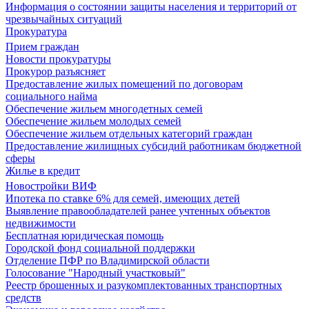
Информация о состоянии защиты населения и территорий от
чрезвычайных ситуаций
Прокуратура
Прием граждан
Новости прокуратуры
Прокурор разъясняет
Предоставление жилых помещений по договорам
социального найма
Обеспечение жильем многодетных семей
Обеспечение жильем молодых семей
Обеспечение жильем отдельных категорий граждан
Предоставление жилищных субсидий работникам бюджетной
сферы
Жилье в кредит
Новостройки ВИФ
Ипотека по ставке 6% для семей, имеющих детей
Выявление правообладателей ранее учтенных объектов
недвижимости
Бесплатная юридическая помощь
Городской фонд социальной поддержки
Отделение ПФР по Владимирской области
Голосование "Народный участковый"
Реестр брошенных и разукомплектованных транспортных
средств