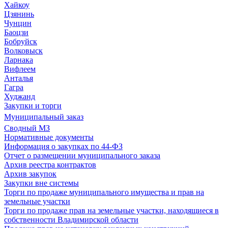
Хайкоу
Цзянинь
Чунцин
Баоцзи
Бобруйск
Волковыск
Ларнака
Вифлеем
Анталья
Гагра
Худжанд
Закупки и торги
Муниципальный заказ
Сводный МЗ
Нормативные документы
Информация о закупках по 44-ФЗ
Отчет о размещении муниципального заказа
Архив реестра контрактов
Архив закупок
Закупки вне системы
Торги по продаже муниципального имущества и прав на
земельные участки
Торги по продаже прав на земельные участки, находящиеся в
собственности Владимирской области