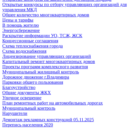
Открытые конкурсы по отбору управляющих организаций для
управления МКД
Общее количество многоквартирных домов
Цены и тарифы
В помощь жителю
Энергосбережение
Раскрытие информации УО, ТСЖ, ЖСК
Концессионные соглашения
Схема теплоснабжения города
Схема водоснабжения
Лицензирование управляющих организаций
Капитальный ремонт многоквартирных домов
Проекты программ комплексного развития
Муниципальный жилищный контроль
Дорожное движение г.Владимира
Парковки общего пользования
Благоустройство
Общие документы ЖКХ
Уличное освещение
План ремонтных работ на автомобильных дорогах
Муниципальный контроль
Нарушители
Демонтаж рекламных конструкций 05.11.2025
Перепись населения 2020