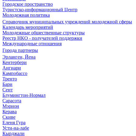
Городское пространство
Туристско-информационный Центр
Молодежная политика
Справочник муниципальных учреждений молодежной сферы
Календарь мероприятий
Молодежные общественные структуры
Реестр НКО - получателей поддержки
Международные отношения
Города партнеры
Эрланген, Йена
Кентербери
Ангиари
Кампобассо
Тренто
Бари
Сент
Блумингтон-Нормал
Сарасота
Мэрион
Керава
Скиве
Еленя Гура
Усти-на-лабе
Кырджали