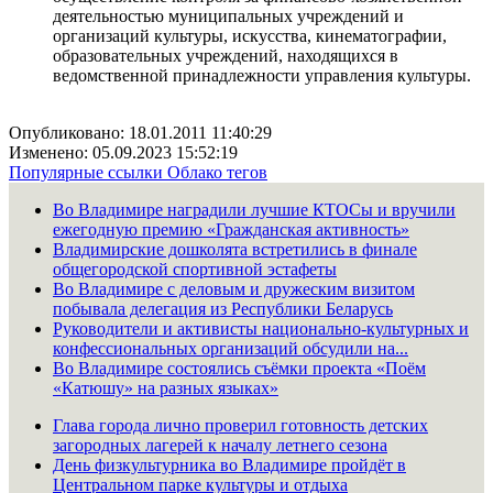
деятельностью муниципальных учреждений и
организаций культуры, искусства, кинематографии,
образовательных учреждений, находящихся в
ведомственной принадлежности управления культуры.
Опубликовано: 18.01.2011 11:40:29
Изменено: 05.09.2023 15:52:19
Популярные ссылки
Облако тегов
Во Владимире наградили лучшие КТОСы и вручили
ежегодную премию «Гражданская активность»
Владимирские дошколята встретились в финале
общегородской спортивной эстафеты
Во Владимире с деловым и дружеским визитом
побывала делегация из Республики Беларусь
Руководители и активисты национально-культурных и
конфессиональных организаций обсудили на...
Во Владимире состоялись съёмки проекта «Поём
«Катюшу» на разных языках»
Глава города лично проверил готовность детских
загородных лагерей к началу летнего сезона
День физкультурника во Владимире пройдёт в
Центральном парке культуры и отдыха