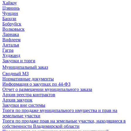
Хайкоу
Цзянинь
Чунцин
Баоцзи
Бобруйск
Волковыск
Ларнака
Вифлеем
Анталья
Гагра
Худжанд
Закупки и торги
Муниципальный заказ
Сводный МЗ
Нормативные документы
Информация о закупках по 44-ФЗ
Отчет о размещении муниципального заказа
Архив реестра контрактов
Архив закупок
Закупки вне системы
Торги по продаже муниципального имущества и прав на
земельные участки
Торги по продаже прав на земельные участки, находящиеся в
собственности Владимирской области