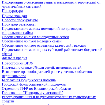
Информация о состоянии защиты населения и территорий от
чрезвычайных ситуаций
Прокуратура
Прием граждан
Новости прокуратуры
Прокурор разъясняет
Предоставление жилых помещений по договорам
социального найма
Обеспечение жильем многодетных семей
Обеспечение жильем молодых семей
Обеспечение жильем отдельных категорий граждан
Предоставление жилищных субсидий работникам бюджетной
сферы
Жилье в кредит
Новостройки ВИФ
Ипотека по ставке 6% для семей, имеющих детей
Выявление правообладателей ранее учтенных объектов
недвижимости
Бесплатная юридическая помощь
Городской фонд социальной поддержки
Отделение ПФР по Владимирской области
Голосование "Народный участковый"
Реестр брошенных и разукомплектованных транспортных
средств