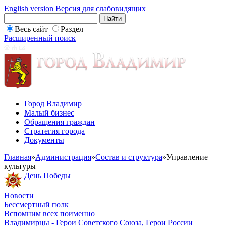
English version
Версия для слабовидящих
Весь сайт
Раздел
Расширенный поиск
Город Владимир
Малый бизнес
Обращения граждан
Стратегия города
Документы
Главная
»
Администрация
»
Состав и структура
»
Управление
культуры
День Победы
Новости
Бессмертный полк
Вспомним всех поименно
Владимирцы - Герои Советского Союза, Герои России