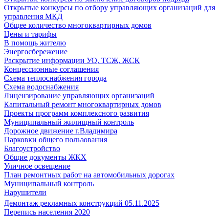
Открытые конкурсы по отбору управляющих организаций для
управления МКД
Общее количество многоквартирных домов
Цены и тарифы
В помощь жителю
Энергосбережение
Раскрытие информации УО, ТСЖ, ЖСК
Концессионные соглашения
Схема теплоснабжения города
Схема водоснабжения
Лицензирование управляющих организаций
Капитальный ремонт многоквартирных домов
Проекты программ комплексного развития
Муниципальный жилищный контроль
Дорожное движение г.Владимира
Парковки общего пользования
Благоустройство
Общие документы ЖКХ
Уличное освещение
План ремонтных работ на автомобильных дорогах
Муниципальный контроль
Нарушители
Демонтаж рекламных конструкций 05.11.2025
Перепись населения 2020