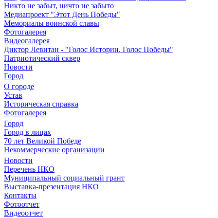
Никто не забыт, ничто не забыто
Медиапроект "Этот День Победы"
Мемориалы воинской славы
Фотогалерея
Видеогалерея
Диктор Левитан - "Голос Истории. Голос Победы"
Патриотический сквер
Новости
Город
О городе
Устав
Историческая справка
Фотогалерея
Город
Город в лицах
70 лет Великой Победе
Некоммерческие организации
Новости
Перечень НКО
Муниципальный социальный грант
Выставка-презентация НКО
Контакты
Фотоотчет
Видеоотчет