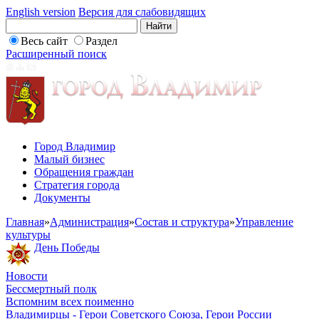
English version
Версия для слабовидящих
Весь сайт
Раздел
Расширенный поиск
Город Владимир
Малый бизнес
Обращения граждан
Стратегия города
Документы
Главная
»
Администрация
»
Состав и структура
»
Управление
культуры
День Победы
Новости
Бессмертный полк
Вспомним всех поименно
Владимирцы - Герои Советского Союза, Герои России