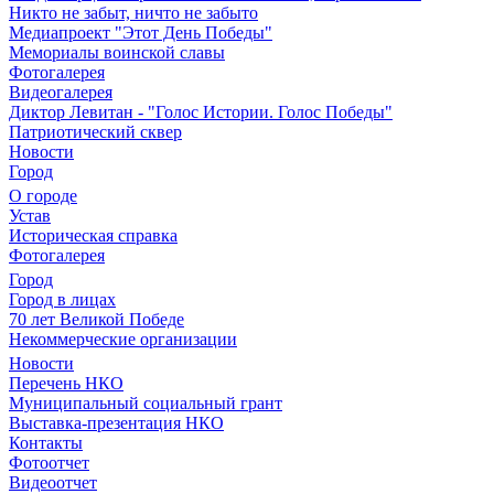
Никто не забыт, ничто не забыто
Медиапроект "Этот День Победы"
Мемориалы воинской славы
Фотогалерея
Видеогалерея
Диктор Левитан - "Голос Истории. Голос Победы"
Патриотический сквер
Новости
Город
О городе
Устав
Историческая справка
Фотогалерея
Город
Город в лицах
70 лет Великой Победе
Некоммерческие организации
Новости
Перечень НКО
Муниципальный социальный грант
Выставка-презентация НКО
Контакты
Фотоотчет
Видеоотчет