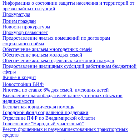
Информация о состоянии защиты населения и территорий от
чрезвычайных ситуаций
Прокуратура
Прием граждан
Новости прокуратуры
Прокурор разъясняет
Предоставление жилых помещений по договорам
социального найма
Обеспечение жильем многодетных семей
Обеспечение жильем молодых семей
Обеспечение жильем отдельных категорий граждан
Предоставление жилищных субсидий работникам бюджетной
сферы
Жилье в кредит
Новостройки ВИФ
Ипотека по ставке 6% для семей, имеющих детей
Выявление правообладателей ранее учтенных объектов
недвижимости
Бесплатная юридическая помощь
Городской фонд социальной поддержки
Отделение ПФР по Владимирской области
Голосование "Народный участковый"
Реестр брошенных и разукомплектованных транспортных
средств