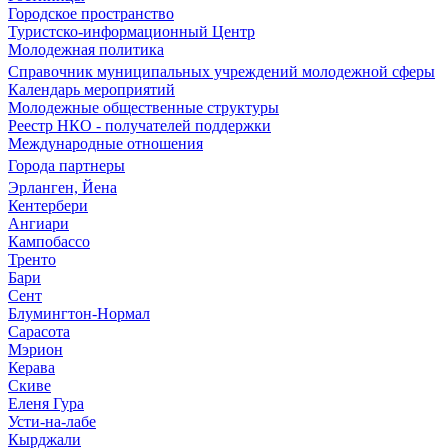
Городское пространство
Туристско-информационный Центр
Молодежная политика
Справочник муниципальных учреждений молодежной сферы
Календарь мероприятий
Молодежные общественные структуры
Реестр НКО - получателей поддержки
Международные отношения
Города партнеры
Эрланген, Йена
Кентербери
Ангиари
Кампобассо
Тренто
Бари
Сент
Блумингтон-Нормал
Сарасота
Мэрион
Керава
Скиве
Еленя Гура
Усти-на-лабе
Кырджали