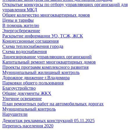
Открытые конкурсы по отбору управляющих организаций для
управления МКД
Общее количество многоквартирных домов
Цены и тарифы
В помощь жителю
Энергосбережение
Раскрытие информации УО, ТСЖ, ЖСК
Концессионные соглашения
Схема теплоснабжения города
Схема водоснабжения
Лицензирование управляющих организаций
Капитальный ремонт многоквартирных домов
Проекты программ комплексного развития
Муниципальный жилищный контроль
Дорожное движение г.Владимира
Парковки общего пользования
Благоустройство
Общие документы ЖКХ
Уличное освещение
План ремонтных работ на автомобильных дорогах
Муниципальный контроль
Нарушители
Демонтаж рекламных конструкций 05.11.2025
Перепись населения 2020