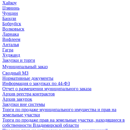
Хайкоу
Цзянинь
Чунцин
Баоцзи
Бобруйск
Волковыск
Ларнака
Вифлеем
Анталья
Гагра
Худжанд
Закупки и торги
Муниципальный заказ
Сводный МЗ
Нормативные документы
Информация о закупках по 44-ФЗ
Отчет о размещении муниципального заказа
Архив реестра контрактов
Архив закупок
Закупки вне системы
Торги по продаже муниципального имущества и прав на
земельные участки
Торги по продаже прав на земельные участки, находящиеся в
собственности Владимирской области