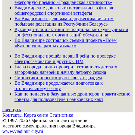
ежегодную премию «Гражданская активность»
Владимирские дошколята встретились в финале
общегородской спортивной эстафеты
Во Владимире с деловым и дружеским визитом
побывала делегация из Республики Беларусь
Руководители и активисты национально-культурных и
конфессиональных организаций обсудили на...
Во Владимире состоялись съёмки проекта «Поём
«Катюшу» на разных языках»
Во Владимире прошёл первый рейд по проверке
электросамокатов и других СИМ
Глава города лично проверил готовность детских
загородных лагерей к началу летнего сезона
Синоптики прогнозируют грозу с дождем
Во Владимире продолжается подготовка к
отопительному сезону
Как не попасть в базу данных дропперов: практические
советы для пользователей банковских карт
свернуть
Контакты
Карта сайта
Статистика
© 1997-2026 Официальный сайт органов
местного самоуправления города Владимира
www.vladimir-city.ru