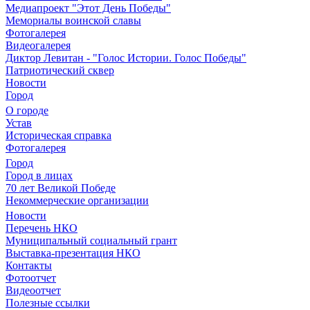
Медиапроект "Этот День Победы"
Мемориалы воинской славы
Фотогалерея
Видеогалерея
Диктор Левитан - "Голос Истории. Голос Победы"
Патриотический сквер
Новости
Город
О городе
Устав
Историческая справка
Фотогалерея
Город
Город в лицах
70 лет Великой Победе
Некоммерческие организации
Новости
Перечень НКО
Муниципальный социальный грант
Выставка-презентация НКО
Контакты
Фотоотчет
Видеоотчет
Полезные ссылки