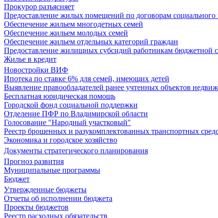
Прокурор разъясняет
Предоставление жилых помещений по договорам социального
Обеспечение жильем многодетных семей
Обеспечение жильем молодых семей
Обеспечение жильем отдельных категорий граждан
Предоставление жилищных субсидий работникам бюджетной 
Жилье в кредит
Новостройки ВИФ
Ипотека по ставке 6% для семей, имеющих детей
Выявление правообладателей ранее учтенных объектов недви
Бесплатная юридическая помощь
Городской фонд социальной поддержки
Отделение ПФР по Владимирской области
Голосование "Народный участковый"
Реестр брошенных и разукомплектованных транспортных сред
Экономика и городское хозяйство
Документы стратегического планирования
Прогноз развития
Муниципальные программы
Бюджет
Утвержденные бюджеты
Отчеты об исполнении бюджета
Проекты бюджетов
Реестр расходных обязательств