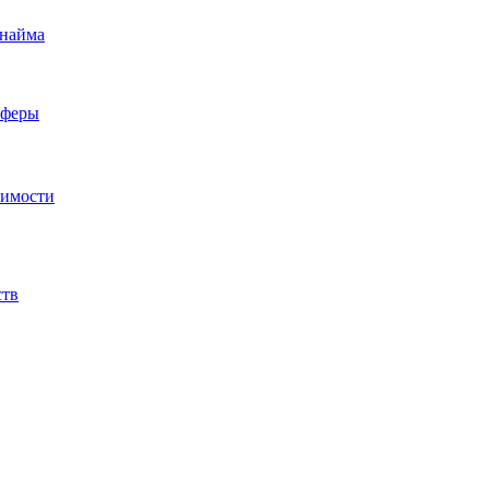
 найма
сферы
жимости
ств