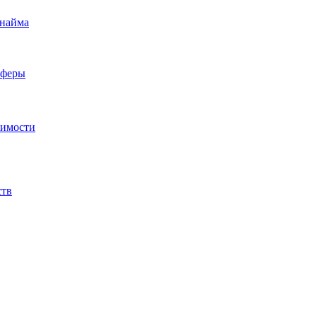
 найма
сферы
жимости
ств