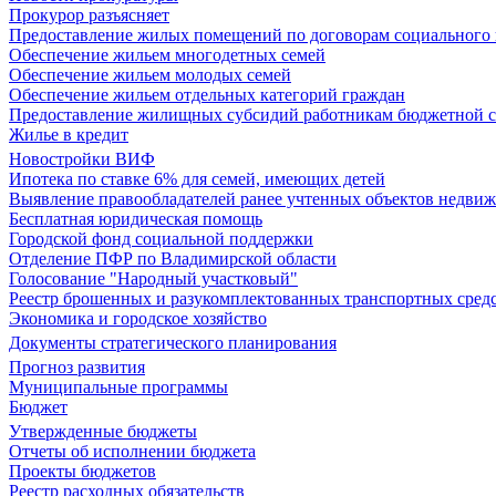
Прокурор разъясняет
Предоставление жилых помещений по договорам социального
Обеспечение жильем многодетных семей
Обеспечение жильем молодых семей
Обеспечение жильем отдельных категорий граждан
Предоставление жилищных субсидий работникам бюджетной 
Жилье в кредит
Новостройки ВИФ
Ипотека по ставке 6% для семей, имеющих детей
Выявление правообладателей ранее учтенных объектов недви
Бесплатная юридическая помощь
Городской фонд социальной поддержки
Отделение ПФР по Владимирской области
Голосование "Народный участковый"
Реестр брошенных и разукомплектованных транспортных сред
Экономика и городское хозяйство
Документы стратегического планирования
Прогноз развития
Муниципальные программы
Бюджет
Утвержденные бюджеты
Отчеты об исполнении бюджета
Проекты бюджетов
Реестр расходных обязательств