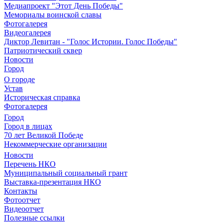
Медиапроект "Этот День Победы"
Мемориалы воинской славы
Фотогалерея
Видеогалерея
Диктор Левитан - "Голос Истории. Голос Победы"
Патриотический сквер
Новости
Город
О городе
Устав
Историческая справка
Фотогалерея
Город
Город в лицах
70 лет Великой Победе
Некоммерческие организации
Новости
Перечень НКО
Муниципальный социальный грант
Выставка-презентация НКО
Контакты
Фотоотчет
Видеоотчет
Полезные ссылки