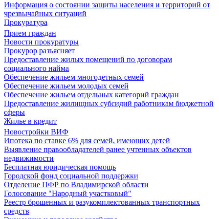
Информация о состоянии защиты населения и территорий от
чрезвычайных ситуаций
Прокуратура
Прием граждан
Новости прокуратуры
Прокурор разъясняет
Предоставление жилых помещений по договорам
социального найма
Обеспечение жильем многодетных семей
Обеспечение жильем молодых семей
Обеспечение жильем отдельных категорий граждан
Предоставление жилищных субсидий работникам бюджетной
сферы
Жилье в кредит
Новостройки ВИФ
Ипотека по ставке 6% для семей, имеющих детей
Выявление правообладателей ранее учтенных объектов
недвижимости
Бесплатная юридическая помощь
Городской фонд социальной поддержки
Отделение ПФР по Владимирской области
Голосование "Народный участковый"
Реестр брошенных и разукомплектованных транспортных
средств