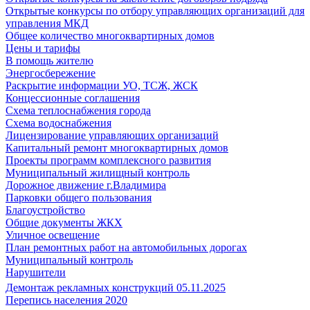
Открытые конкурсы по отбору управляющих организаций для
управления МКД
Общее количество многоквартирных домов
Цены и тарифы
В помощь жителю
Энергосбережение
Раскрытие информации УО, ТСЖ, ЖСК
Концессионные соглашения
Схема теплоснабжения города
Схема водоснабжения
Лицензирование управляющих организаций
Капитальный ремонт многоквартирных домов
Проекты программ комплексного развития
Муниципальный жилищный контроль
Дорожное движение г.Владимира
Парковки общего пользования
Благоустройство
Общие документы ЖКХ
Уличное освещение
План ремонтных работ на автомобильных дорогах
Муниципальный контроль
Нарушители
Демонтаж рекламных конструкций 05.11.2025
Перепись населения 2020