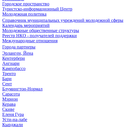
Городское пространство
Туристско-информационный Центр
Молодежная политика
Справочник муниципальных учреждений молодежной сферы
Календарь мероприятий
Молодежные общественные структуры
Реестр НКО - получателей поддержки
Международные отношения
Города партнеры
Эрланген, Йена
Кентербери
Ангиари
Кампобассо
Тренто
Бари
Сент
Блумингтон-Нормал
Сарасота
Мэрион
Керава
Скиве
Еленя Гура
Усти-на-лабе
Кырджали