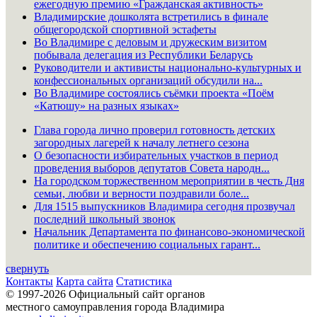
ежегодную премию «Гражданская активность»
Владимирские дошколята встретились в финале
общегородской спортивной эстафеты
Во Владимире с деловым и дружеским визитом
побывала делегация из Республики Беларусь
Руководители и активисты национально-культурных и
конфессиональных организаций обсудили на...
Во Владимире состоялись съёмки проекта «Поём
«Катюшу» на разных языках»
Глава города лично проверил готовность детских
загородных лагерей к началу летнего сезона
О безопасности избирательных участков в период
проведения выборов депутатов Совета народн...
На городском торжественном мероприятии в честь Дня
семьи, любви и верности поздравили боле...
Для 1515 выпускников Владимира сегодня прозвучал
последний школьный звонок
Начальник Департамента по финансово-экономической
политике и обеспечению социальных гарант...
свернуть
Контакты
Карта сайта
Статистика
© 1997-2026 Официальный сайт органов
местного самоуправления города Владимира