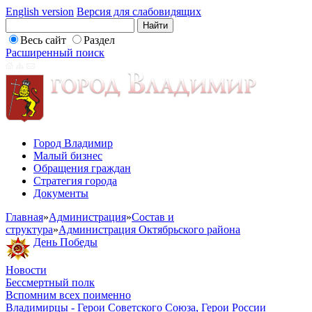
English version
Версия для слабовидящих
Весь сайт
Раздел
Расширенный поиск
Город Владимир
Малый бизнес
Обращения граждан
Стратегия города
Документы
Главная
»
Администрация
»
Состав и
структура
»
Администрация Октябрьского района
День Победы
Новости
Бессмертный полк
Вспомним всех поименно
Владимирцы - Герои Советского Союза, Герои России