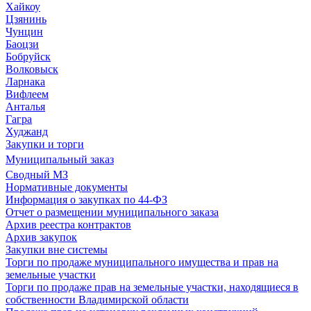
Хайкоу
Цзянинь
Чунцин
Баоцзи
Бобруйск
Волковыск
Ларнака
Вифлеем
Анталья
Гагра
Худжанд
Закупки и торги
Муниципальный заказ
Сводный МЗ
Нормативные документы
Информация о закупках по 44-ФЗ
Отчет о размещении муниципального заказа
Архив реестра контрактов
Архив закупок
Закупки вне системы
Торги по продаже муниципального имущества и прав на
земельные участки
Торги по продаже прав на земельные участки, находящиеся в
собственности Владимирской области