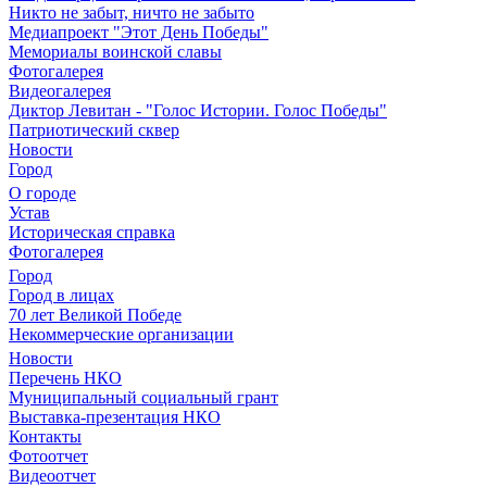
Никто не забыт, ничто не забыто
Медиапроект "Этот День Победы"
Мемориалы воинской славы
Фотогалерея
Видеогалерея
Диктор Левитан - "Голос Истории. Голос Победы"
Патриотический сквер
Новости
Город
О городе
Устав
Историческая справка
Фотогалерея
Город
Город в лицах
70 лет Великой Победе
Некоммерческие организации
Новости
Перечень НКО
Муниципальный социальный грант
Выставка-презентация НКО
Контакты
Фотоотчет
Видеоотчет