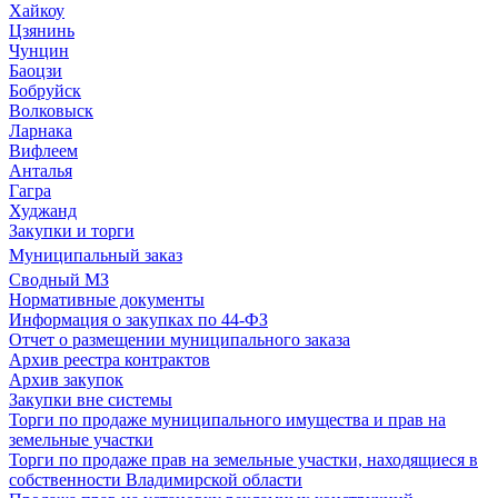
Хайкоу
Цзянинь
Чунцин
Баоцзи
Бобруйск
Волковыск
Ларнака
Вифлеем
Анталья
Гагра
Худжанд
Закупки и торги
Муниципальный заказ
Сводный МЗ
Нормативные документы
Информация о закупках по 44-ФЗ
Отчет о размещении муниципального заказа
Архив реестра контрактов
Архив закупок
Закупки вне системы
Торги по продаже муниципального имущества и прав на
земельные участки
Торги по продаже прав на земельные участки, находящиеся в
собственности Владимирской области