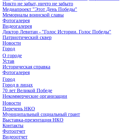
Никто не забыт, ничто не забыто
Медиапроект "Этот День Победы"
Мемориалы воинской славы
Фотогалерея
Видеогалерея
Диктор Левитан - "Голос Истории. Голос Победы"
Патриотический сквер
Новости
Город
О городе
Устав
Историческая справка
Фотогалерея
Город
Город в лицах
70 лет Великой Победе
Некоммерческие организации
Новости
Перечень НКО
Муниципальный социальный грант
Выставка-презентация НКО
Контакты
Фотоотчет
Видеоотчет