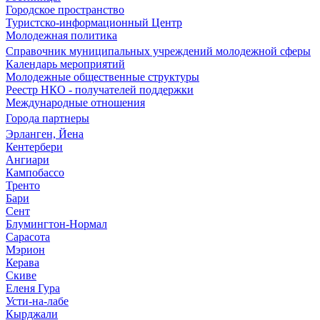
Городское пространство
Туристско-информационный Центр
Молодежная политика
Справочник муниципальных учреждений молодежной сферы
Календарь мероприятий
Молодежные общественные структуры
Реестр НКО - получателей поддержки
Международные отношения
Города партнеры
Эрланген, Йена
Кентербери
Ангиари
Кампобассо
Тренто
Бари
Сент
Блумингтон-Нормал
Сарасота
Мэрион
Керава
Скиве
Еленя Гура
Усти-на-лабе
Кырджали