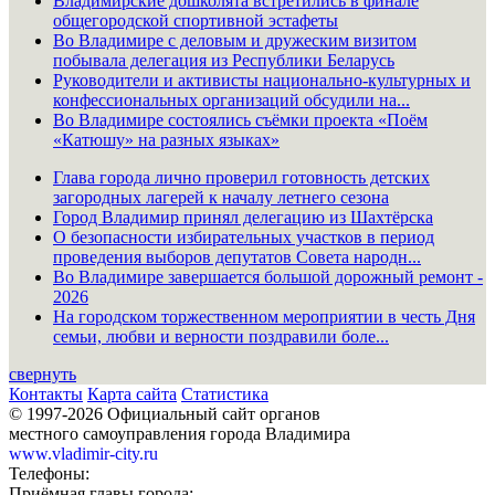
Владимирские дошколята встретились в финале
общегородской спортивной эстафеты
Во Владимире с деловым и дружеским визитом
побывала делегация из Республики Беларусь
Руководители и активисты национально-культурных и
конфессиональных организаций обсудили на...
Во Владимире состоялись съёмки проекта «Поём
«Катюшу» на разных языках»
Глава города лично проверил готовность детских
загородных лагерей к началу летнего сезона
Город Владимир принял делегацию из Шахтёрска
О безопасности избирательных участков в период
проведения выборов депутатов Совета народн...
Во Владимире завершается большой дорожный ремонт -
2026
На городском торжественном мероприятии в честь Дня
семьи, любви и верности поздравили боле...
свернуть
Контакты
Карта сайта
Статистика
© 1997-2026 Официальный сайт органов
местного самоуправления города Владимира
www.vladimir-city.ru
Телефоны:
Приёмная главы города: