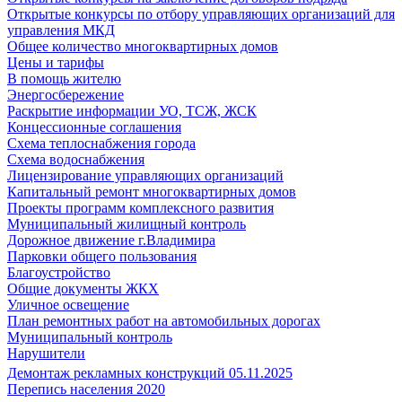
Открытые конкурсы по отбору управляющих организаций для
управления МКД
Общее количество многоквартирных домов
Цены и тарифы
В помощь жителю
Энергосбережение
Раскрытие информации УО, ТСЖ, ЖСК
Концессионные соглашения
Схема теплоснабжения города
Схема водоснабжения
Лицензирование управляющих организаций
Капитальный ремонт многоквартирных домов
Проекты программ комплексного развития
Муниципальный жилищный контроль
Дорожное движение г.Владимира
Парковки общего пользования
Благоустройство
Общие документы ЖКХ
Уличное освещение
План ремонтных работ на автомобильных дорогах
Муниципальный контроль
Нарушители
Демонтаж рекламных конструкций 05.11.2025
Перепись населения 2020