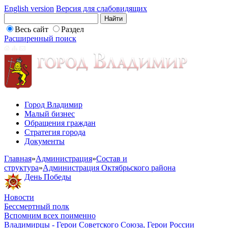
English version
Версия для слабовидящих
Весь сайт
Раздел
Расширенный поиск
Город Владимир
Малый бизнес
Обращения граждан
Стратегия города
Документы
Главная
»
Администрация
»
Состав и
структура
»
Администрация Октябрьского района
День Победы
Новости
Бессмертный полк
Вспомним всех поименно
Владимирцы - Герои Советского Союза, Герои России