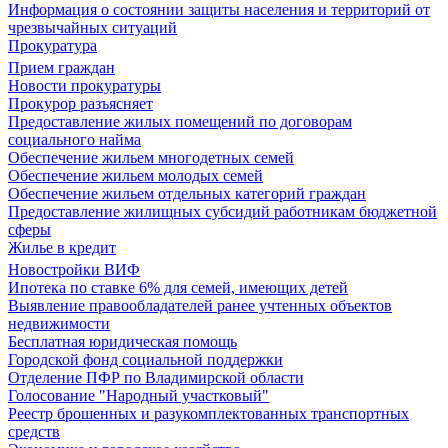
Информация о состоянии защиты населения и территорий от
чрезвычайных ситуаций
Прокуратура
Прием граждан
Новости прокуратуры
Прокурор разъясняет
Предоставление жилых помещений по договорам
социального найма
Обеспечение жильем многодетных семей
Обеспечение жильем молодых семей
Обеспечение жильем отдельных категорий граждан
Предоставление жилищных субсидий работникам бюджетной
сферы
Жилье в кредит
Новостройки ВИФ
Ипотека по ставке 6% для семей, имеющих детей
Выявление правообладателей ранее учтенных объектов
недвижимости
Бесплатная юридическая помощь
Городской фонд социальной поддержки
Отделение ПФР по Владимирской области
Голосование "Народный участковый"
Реестр брошенных и разукомплектованных транспортных
средств