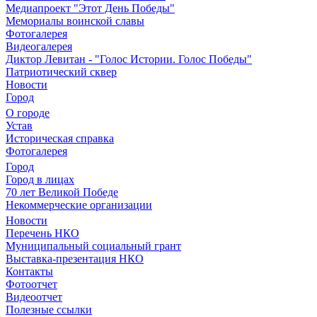
Медиапроект "Этот День Победы"
Мемориалы воинской славы
Фотогалерея
Видеогалерея
Диктор Левитан - "Голос Истории. Голос Победы"
Патриотический сквер
Новости
Город
О городе
Устав
Историческая справка
Фотогалерея
Город
Город в лицах
70 лет Великой Победе
Некоммерческие организации
Новости
Перечень НКО
Муниципальный социальный грант
Выставка-презентация НКО
Контакты
Фотоотчет
Видеоотчет
Полезные ссылки