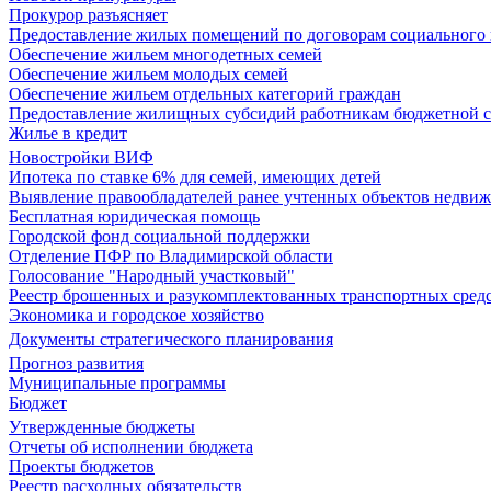
Прокурор разъясняет
Предоставление жилых помещений по договорам социального
Обеспечение жильем многодетных семей
Обеспечение жильем молодых семей
Обеспечение жильем отдельных категорий граждан
Предоставление жилищных субсидий работникам бюджетной 
Жилье в кредит
Новостройки ВИФ
Ипотека по ставке 6% для семей, имеющих детей
Выявление правообладателей ранее учтенных объектов недви
Бесплатная юридическая помощь
Городской фонд социальной поддержки
Отделение ПФР по Владимирской области
Голосование "Народный участковый"
Реестр брошенных и разукомплектованных транспортных сред
Экономика и городское хозяйство
Документы стратегического планирования
Прогноз развития
Муниципальные программы
Бюджет
Утвержденные бюджеты
Отчеты об исполнении бюджета
Проекты бюджетов
Реестр расходных обязательств