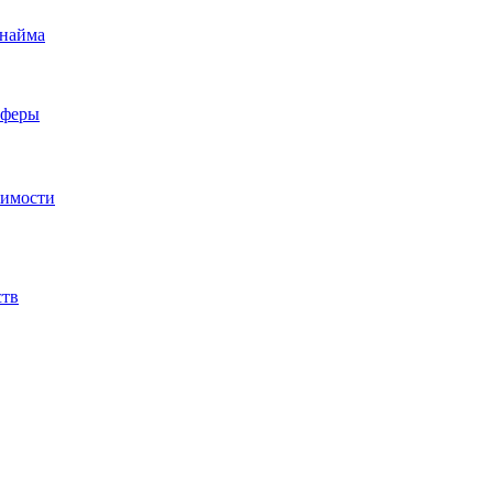
 найма
сферы
жимости
ств