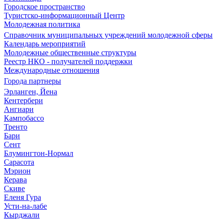
Городское пространство
Туристско-информационный Центр
Молодежная политика
Справочник муниципальных учреждений молодежной сферы
Календарь мероприятий
Молодежные общественные структуры
Реестр НКО - получателей поддержки
Международные отношения
Города партнеры
Эрланген, Йена
Кентербери
Ангиари
Кампобассо
Тренто
Бари
Сент
Блумингтон-Нормал
Сарасота
Мэрион
Керава
Скиве
Еленя Гура
Усти-на-лабе
Кырджали