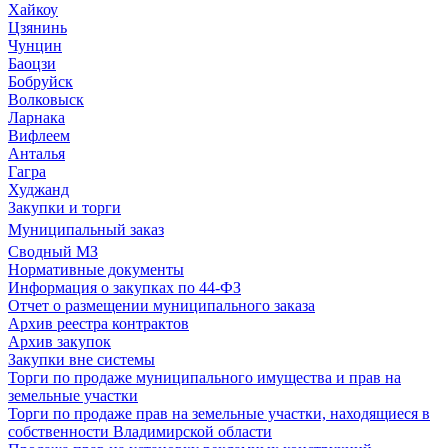
Хайкоу
Цзянинь
Чунцин
Баоцзи
Бобруйск
Волковыск
Ларнака
Вифлеем
Анталья
Гагра
Худжанд
Закупки и торги
Муниципальный заказ
Сводный МЗ
Нормативные документы
Информация о закупках по 44-ФЗ
Отчет о размещении муниципального заказа
Архив реестра контрактов
Архив закупок
Закупки вне системы
Торги по продаже муниципального имущества и прав на
земельные участки
Торги по продаже прав на земельные участки, находящиеся в
собственности Владимирской области