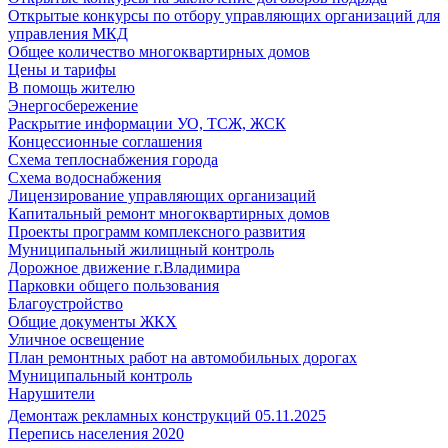
Открытые конкурсы по отбору управляющих организаций для
управления МКД
Общее количество многоквартирных домов
Цены и тарифы
В помощь жителю
Энергосбережение
Раскрытие информации УО, ТСЖ, ЖСК
Концессионные соглашения
Схема теплоснабжения города
Схема водоснабжения
Лицензирование управляющих организаций
Капитальный ремонт многоквартирных домов
Проекты программ комплексного развития
Муниципальный жилищный контроль
Дорожное движение г.Владимира
Парковки общего пользования
Благоустройство
Общие документы ЖКХ
Уличное освещение
План ремонтных работ на автомобильных дорогах
Муниципальный контроль
Нарушители
Демонтаж рекламных конструкций 05.11.2025
Перепись населения 2020