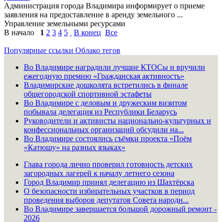
Администрация города Владимира информирует о приеме
заявления на предоставление в аренду земельного ...
Управление земельными ресурсами
В начало
1
2
3
4
5
В конец
Все
Популярные ссылки
Облако тегов
Во Владимире наградили лучшие КТОСы и вручили
ежегодную премию «Гражданская активность»
Владимирские дошколята встретились в финале
общегородской спортивной эстафеты
Во Владимире с деловым и дружеским визитом
побывала делегация из Республики Беларусь
Руководители и активисты национально-культурных и
конфессиональных организаций обсудили на...
Во Владимире состоялись съёмки проекта «Поём
«Катюшу» на разных языках»
Глава города лично проверил готовность детских
загородных лагерей к началу летнего сезона
Город Владимир принял делегацию из Шахтёрска
О безопасности избирательных участков в период
проведения выборов депутатов Совета народн...
Во Владимире завершается большой дорожный ремонт -
2026