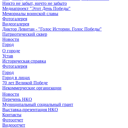
Никто не забыт, ничто не забыто
Медиапроект "Этот День Победы"
Мемориалы воинской славы
Фотогалерея
Видеогалерея
Диктор Левитан - "Голос Истории. Голос Победы"
Патриотический сквер
Новости
Город
О городе
Устав
Историческая справка
Фотогалерея
Город
Город в лицах
70 лет Великой Победе
Некоммерческие организации
Новости
Перечень НКО
Муниципальный социальный грант
Выставка-презентация НКО
Контакты
Фотоотчет
Видеоотчет