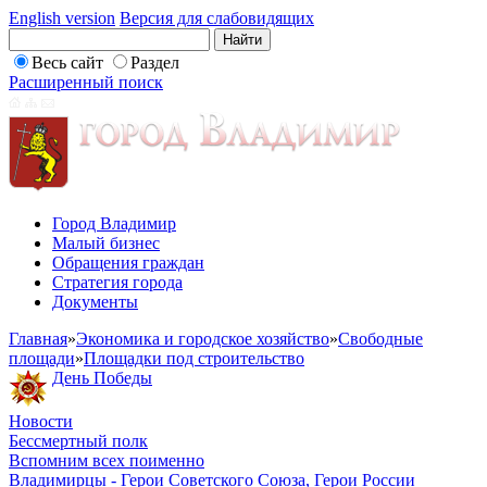
English version
Версия для слабовидящих
Весь сайт
Раздел
Расширенный поиск
Город Владимир
Малый бизнес
Обращения граждан
Стратегия города
Документы
Главная
»
Экономика и городское хозяйство
»
Свободные
площади
»
Площадки под строительство
День Победы
Новости
Бессмертный полк
Вспомним всех поименно
Владимирцы - Герои Советского Союза, Герои России