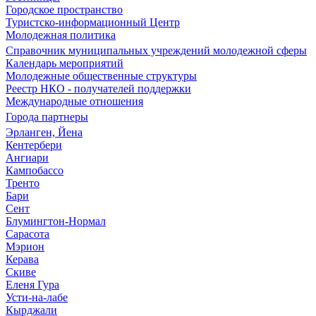
Городское пространство
Туристско-информационный Центр
Молодежная политика
Справочник муниципальных учреждений молодежной сферы
Календарь мероприятий
Молодежные общественные структуры
Реестр НКО - получателей поддержки
Международные отношения
Города партнеры
Эрланген, Йена
Кентербери
Ангиари
Кампобассо
Тренто
Бари
Сент
Блумингтон-Нормал
Сарасота
Мэрион
Керава
Скиве
Еленя Гура
Усти-на-лабе
Кырджали