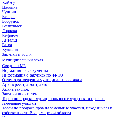
Хайкоу
Цзянинь
Чунцин
Баоцзи
Бобруйск
Волковыск
Ларнака
Вифлеем
Анталья
Гагра
Худжанд
Закупки и торги
Муниципальный заказ
Сводный МЗ
Нормативные документы
Информация о закупках по 44-ФЗ
Отчет о размещении муниципального заказа
Архив реестра контрактов
Архив закупок
Закупки вне системы
Торги по продаже муниципального имущества и прав на
земельные участки
Торги по продаже прав на земельные участки, находящиеся в
собственности Владимирской области