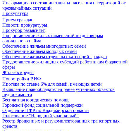
Информация о состоянии защиты населения и территорий от
чрезвычайных ситуаций
Прокуратура
Прием граждан
Новости прокуратуры
Прокурор разъясняет
Предоставление жилых помещений по договорам
социального найма
Обеспечение жильем многодетных семей
Обеспечение жильем молодых семей
Обеспечение жильем отдельных категорий граждан
Предоставление жилищных субсидий работникам бюджетной
сферы
Жилье в кредит
Новостройки ВИФ
Ипотека по ставке 6% для семей, имеющих детей
Выявление правообладателей ранее учтенных объектов
недвижимости
Бесплатная юридическая помощь
Городской фонд социальной поддержки
Отделение ПФР по Владимирской области
Голосование "Народный участковый"
Реестр брошенных и разукомплектованных транспортных
средств