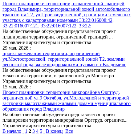
Проект планировки территории, ограниченной границей
города Владимира, территориальной зоной автомобильного
транспорта Т2, ул.Производственной, границами земельных
участков с кадастровыми номерами 33:22:016008:42,
33:22:016007:121, 33:22:016007:122, 33:22:
На общественные обсуждения представляется проект
планировки территории, ограниченной границей ...
Управления архитектуры и строительства
29 мая, 2026 :
проект межевания территории, ограниченной
ул.Мостостроевской, территориальной зоной Т2, землями
лесного фонда, железнодорожными путями в г.Владимире
На общественные обсуждения представляется проект
межевания территории, ограниченной ул.Мостостро...
Управления архитектуры и строительства
15 мая, 2026 :
Проект планировки территории микрорайона Оргтруд,
ограниченной ул.9 Октября, ул.Молодежной и территорией
застройки малоэтажными жилыми домами муниципального
образования город Владимир
На общественные обсуждения представляется проект
планировки территории микрорайона Оргтруд, ограниче...
Управления архитектуры и строительства
В начало
1
2
3
4
5
В конец
Все