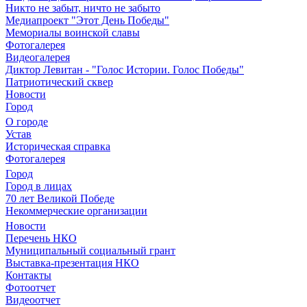
Никто не забыт, ничто не забыто
Медиапроект "Этот День Победы"
Мемориалы воинской славы
Фотогалерея
Видеогалерея
Диктор Левитан - "Голос Истории. Голос Победы"
Патриотический сквер
Новости
Город
О городе
Устав
Историческая справка
Фотогалерея
Город
Город в лицах
70 лет Великой Победе
Некоммерческие организации
Новости
Перечень НКО
Муниципальный социальный грант
Выставка-презентация НКО
Контакты
Фотоотчет
Видеоотчет