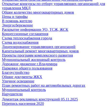
Открытые конкурсы по отбору управляющих организаций для
управления МКД
Общее количество многоквартирных домов
Цены и тарифы
В помощь жителю
Энергосбережение
Раскрытие информации УО, ТСЖ, ЖСК
Концессионные соглашения
Схема теплоснабжения города
Схема водоснабжения
Лицензирование управляющих организаций
Капитальный ремонт многоквартирных домов
Проекты программ комплексного развития
Муниципальный жилищный контроль
Дорожное движение г.Владимира
Парковки общего пользования
Благоустройство
Общие документы ЖКХ
Уличное освещение
План ремонтных работ на автомобильных дорогах
Муниципальный контроль
Нарушители
Демонтаж рекламных конструкций 05.11.2025
Перепись населения 2020