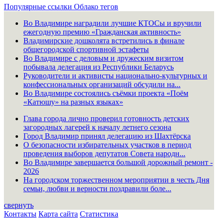
Популярные ссылки
Облако тегов
Во Владимире наградили лучшие КТОСы и вручили
ежегодную премию «Гражданская активность»
Владимирские дошколята встретились в финале
общегородской спортивной эстафеты
Во Владимире с деловым и дружеским визитом
побывала делегация из Республики Беларусь
Руководители и активисты национально-культурных и
конфессиональных организаций обсудили на...
Во Владимире состоялись съёмки проекта «Поём
«Катюшу» на разных языках»
Глава города лично проверил готовность детских
загородных лагерей к началу летнего сезона
Город Владимир принял делегацию из Шахтёрска
О безопасности избирательных участков в период
проведения выборов депутатов Совета народн...
Во Владимире завершается большой дорожный ремонт -
2026
На городском торжественном мероприятии в честь Дня
семьи, любви и верности поздравили боле...
свернуть
Контакты
Карта сайта
Статистика