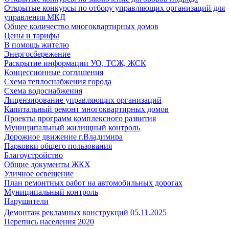
Открытые конкурсы по отбору управляющих организаций для
управления МКД
Общее количество многоквартирных домов
Цены и тарифы
В помощь жителю
Энергосбережение
Раскрытие информации УО, ТСЖ, ЖСК
Концессионные соглашения
Схема теплоснабжения города
Схема водоснабжения
Лицензирование управляющих организаций
Капитальный ремонт многоквартирных домов
Проекты программ комплексного развития
Муниципальный жилищный контроль
Дорожное движение г.Владимира
Парковки общего пользования
Благоустройство
Общие документы ЖКХ
Уличное освещение
План ремонтных работ на автомобильных дорогах
Муниципальный контроль
Нарушители
Демонтаж рекламных конструкций 05.11.2025
Перепись населения 2020