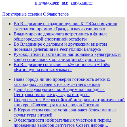
предыдущее
все
следующее
Популярные ссылки
Облако тегов
Во Владимире наградили лучшие КТОСы и вручили
ежегодную премию «Гражданская активность»
Владимирские дошколята встретились в финале
общегородской спортивной эстафеты
Во Владимире с деловым и дружеским визитом
побывала делегация из Республики Беларусь
Руководители и активисты национально-культурных и
конфессиональных организаций обсудили на...
Во Владимире состоялись съёмки проекта «Поём
«Катюшу» на разных языках»
Глава города лично проверил готовность детских
загородных лагерей к началу летнего сезона
День физкультурника во Владимире пройдёт в
Центральном парке культуры и отдыха
Продолжается Всероссийский историко-патриотический
конкурс «Связующая нить народов России»
В Курсантском сквере устанавливают белокаменные
скульптуры витязей
О безопасности избирательных участков в период
проведения выборов депутатов Совета народн...