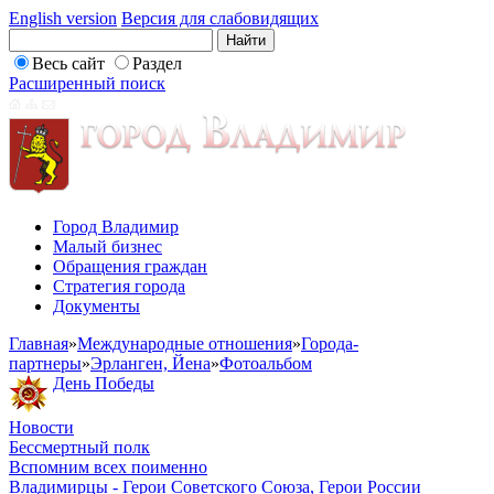
English version
Версия для слабовидящих
Весь сайт
Раздел
Расширенный поиск
Город Владимир
Малый бизнес
Обращения граждан
Стратегия города
Документы
Главная
»
Международные отношения
»
Города-
партнеры
»
Эрланген, Йена
»
Фотоальбом
День Победы
Новости
Бессмертный полк
Вспомним всех поименно
Владимирцы - Герои Советского Союза, Герои России