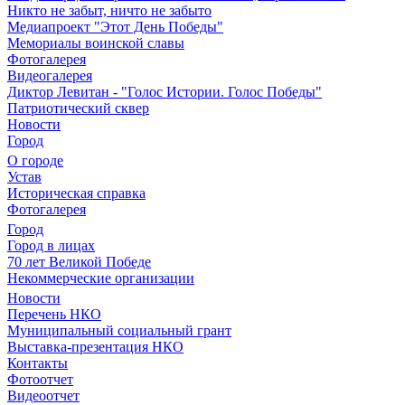
Никто не забыт, ничто не забыто
Медиапроект "Этот День Победы"
Мемориалы воинской славы
Фотогалерея
Видеогалерея
Диктор Левитан - "Голос Истории. Голос Победы"
Патриотический сквер
Новости
Город
О городе
Устав
Историческая справка
Фотогалерея
Город
Город в лицах
70 лет Великой Победе
Некоммерческие организации
Новости
Перечень НКО
Муниципальный социальный грант
Выставка-презентация НКО
Контакты
Фотоотчет
Видеоотчет