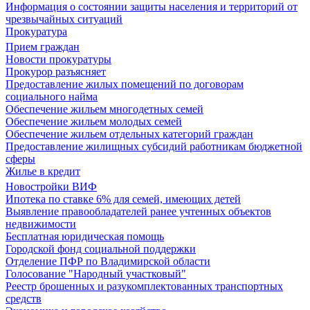
Информация о состоянии защиты населения и территорий от
чрезвычайных ситуаций
Прокуратура
Прием граждан
Новости прокуратуры
Прокурор разъясняет
Предоставление жилых помещений по договорам
социального найма
Обеспечение жильем многодетных семей
Обеспечение жильем молодых семей
Обеспечение жильем отдельных категорий граждан
Предоставление жилищных субсидий работникам бюджетной
сферы
Жилье в кредит
Новостройки ВИФ
Ипотека по ставке 6% для семей, имеющих детей
Выявление правообладателей ранее учтенных объектов
недвижимости
Бесплатная юридическая помощь
Городской фонд социальной поддержки
Отделение ПФР по Владимирской области
Голосование "Народный участковый"
Реестр брошенных и разукомплектованных транспортных
средств