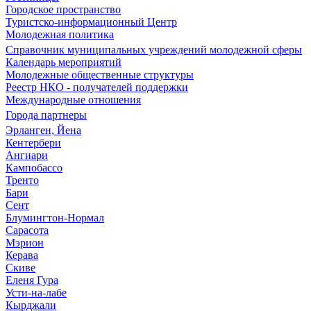
Городское пространство
Туристско-информационный Центр
Молодежная политика
Справочник муниципальных учреждений молодежной сферы
Календарь мероприятий
Молодежные общественные структуры
Реестр НКО - получателей поддержки
Международные отношения
Города партнеры
Эрланген, Йена
Кентербери
Ангиари
Кампобассо
Тренто
Бари
Сент
Блумингтон-Нормал
Сарасота
Мэрион
Керава
Скиве
Еленя Гура
Усти-на-лабе
Кырджали