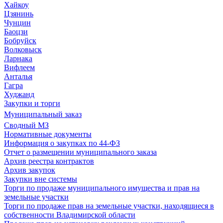
Хайкоу
Цзянинь
Чунцин
Баоцзи
Бобруйск
Волковыск
Ларнака
Вифлеем
Анталья
Гагра
Худжанд
Закупки и торги
Муниципальный заказ
Сводный МЗ
Нормативные документы
Информация о закупках по 44-ФЗ
Отчет о размещении муниципального заказа
Архив реестра контрактов
Архив закупок
Закупки вне системы
Торги по продаже муниципального имущества и прав на
земельные участки
Торги по продаже прав на земельные участки, находящиеся в
собственности Владимирской области