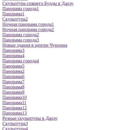
Скульптура спящего Будды в Дацзу
Панорама города1
Панорама1
Скульптура2
Ночная панорама города1
Ночная панорама города2
Панорама города2
Панорама города3
Новые здания в центре Чунцина
Панорама3
Панорама4
Панорама города4
Панорама5
Панорама2
Панорама6
Панорама7
Панорама8
Панорама9
Панорама10
Панорама11
Панорама12
Панорама13
Резные скульптуры в Дацзу
Скульптура3
Скульптура4