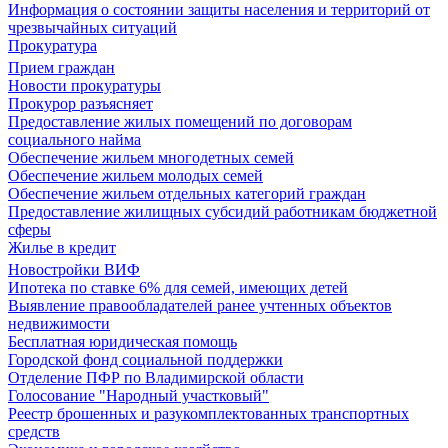
Информация о состоянии защиты населения и территорий от
чрезвычайных ситуаций
Прокуратура
Прием граждан
Новости прокуратуры
Прокурор разъясняет
Предоставление жилых помещений по договорам
социального найма
Обеспечение жильем многодетных семей
Обеспечение жильем молодых семей
Обеспечение жильем отдельных категорий граждан
Предоставление жилищных субсидий работникам бюджетной
сферы
Жилье в кредит
Новостройки ВИФ
Ипотека по ставке 6% для семей, имеющих детей
Выявление правообладателей ранее учтенных объектов
недвижимости
Бесплатная юридическая помощь
Городской фонд социальной поддержки
Отделение ПФР по Владимирской области
Голосование "Народный участковый"
Реестр брошенных и разукомплектованных транспортных
средств