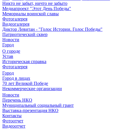
Никто не забыт, ничто не забыто
Медиапроект "Этот День Победы"
Мемориалы воинской славы
Фотогалерея
Видеогалерея
Диктор Левитан - "Голос Истории. Голос Победы"
Патриотический сквер
Новости
Город
О городе
Устав
Историческая справка
Фотогалерея
Город
Город в лицах
70 лет Великой Победе
Некоммерческие организации
Новости
Перечень НКО
Муниципальный социальный грант
Выставка-презентация НКО
Контакты
Фотоотчет
Видеоотчет