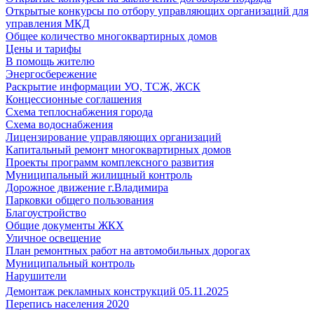
Открытые конкурсы по отбору управляющих организаций для
управления МКД
Общее количество многоквартирных домов
Цены и тарифы
В помощь жителю
Энергосбережение
Раскрытие информации УО, ТСЖ, ЖСК
Концессионные соглашения
Схема теплоснабжения города
Схема водоснабжения
Лицензирование управляющих организаций
Капитальный ремонт многоквартирных домов
Проекты программ комплексного развития
Муниципальный жилищный контроль
Дорожное движение г.Владимира
Парковки общего пользования
Благоустройство
Общие документы ЖКХ
Уличное освещение
План ремонтных работ на автомобильных дорогах
Муниципальный контроль
Нарушители
Демонтаж рекламных конструкций 05.11.2025
Перепись населения 2020