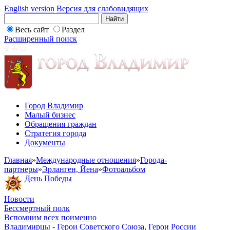
English version
Версия для слабовидящих
Весь сайт
Раздел
Расширенный поиск
Город Владимир
Малый бизнес
Обращения граждан
Стратегия города
Документы
Главная
»
Международные отношения
»
Города-
партнеры
»
Эрланген, Йена
»
Фотоальбом
День Победы
Новости
Бессмертный полк
Вспомним всех поименно
Владимирцы - Герои Советского Союза, Герои России