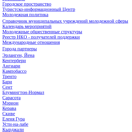
Городское пространство
Туристско-информационный Центр
Молодежная политика
Справочник муниципальных учреждений молодежной сферы
Календарь мероприятий
Молодежные общественные структуры
Реестр НКО - получателей поддержки
Международные отношения
Города партнеры
Эрланген, Йена
Кентербери
Ангиари
Кампобассо
Тренто
Бари
Сент
Блумингтон-Нормал
Сарасота
Мэрион
Керава
Скиве
Еленя Гура
Усти-на-лабе
Кырджали