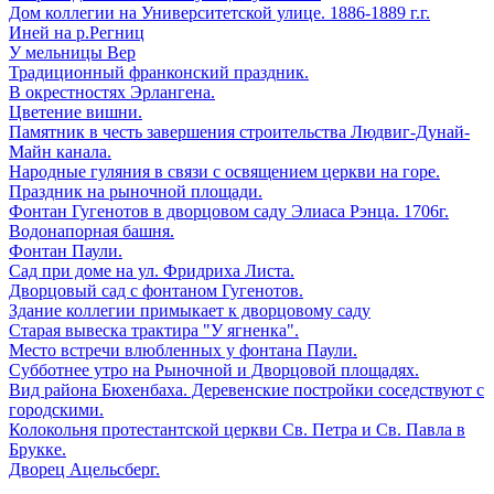
Дом коллегии на Университетской улице. 1886-1889 г.г.
Иней на р.Регниц
У мельницы Вер
Традиционный франконский праздник.
В окрестностях Эрлангена.
Цветение вишни.
Памятник в честь завершения строительства Людвиг-Дунай-
Майн канала.
Народные гуляния в связи с освящением церкви на горе.
Праздник на рыночной площади.
Фонтан Гугенотов в дворцовом саду Элиаса Рэнца. 1706г.
Водонапорная башня.
Фонтан Паули.
Сад при доме на ул. Фридриха Листа.
Дворцовый сад с фонтаном Гугенотов.
Здание коллегии примыкает к дворцовому саду
Старая вывеска трактира "У ягненка".
Место встречи влюбленных у фонтана Паули.
Субботнее утро на Рыночной и Дворцовой площадях.
Вид района Бюхенбаха. Деревенские постройки соседствуют с
городскими.
Колокольня протестантской церкви Св. Петра и Св. Павла в
Брукке.
Дворец Ацельсберг.