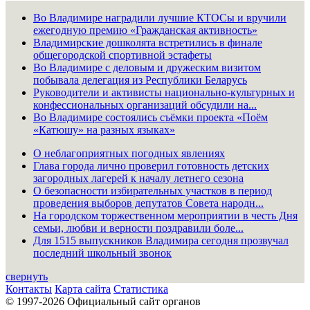
Во Владимире наградили лучшие КТОСы и вручили
ежегодную премию «Гражданская активность»
Владимирские дошколята встретились в финале
общегородской спортивной эстафеты
Во Владимире с деловым и дружеским визитом
побывала делегация из Республики Беларусь
Руководители и активисты национально-культурных и
конфессиональных организаций обсудили на...
Во Владимире состоялись съёмки проекта «Поём
«Катюшу» на разных языках»
О неблагоприятных погодных явлениях
Глава города лично проверил готовность детских
загородных лагерей к началу летнего сезона
О безопасности избирательных участков в период
проведения выборов депутатов Совета народн...
На городском торжественном мероприятии в честь Дня
семьи, любви и верности поздравили боле...
Для 1515 выпускников Владимира сегодня прозвучал
последний школьный звонок
свернуть
Контакты
Карта сайта
Статистика
© 1997-2026 Официальный сайт органов