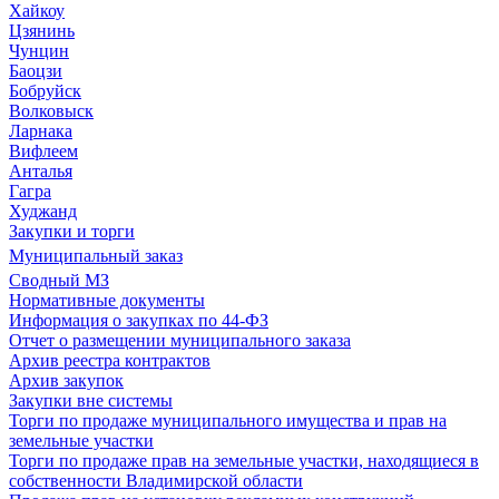
Хайкоу
Цзянинь
Чунцин
Баоцзи
Бобруйск
Волковыск
Ларнака
Вифлеем
Анталья
Гагра
Худжанд
Закупки и торги
Муниципальный заказ
Сводный МЗ
Нормативные документы
Информация о закупках по 44-ФЗ
Отчет о размещении муниципального заказа
Архив реестра контрактов
Архив закупок
Закупки вне системы
Торги по продаже муниципального имущества и прав на
земельные участки
Торги по продаже прав на земельные участки, находящиеся в
собственности Владимирской области