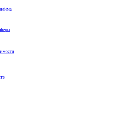
 найма
сферы
жимости
ств