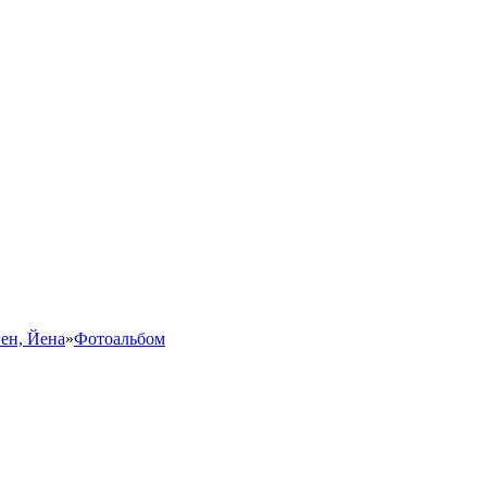
ен, Йена
»
Фотоальбом