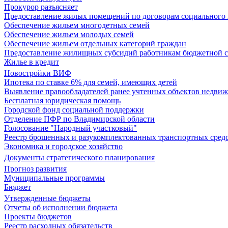
Прокурор разъясняет
Предоставление жилых помещений по договорам социального
Обеспечение жильем многодетных семей
Обеспечение жильем молодых семей
Обеспечение жильем отдельных категорий граждан
Предоставление жилищных субсидий работникам бюджетной 
Жилье в кредит
Новостройки ВИФ
Ипотека по ставке 6% для семей, имеющих детей
Выявление правообладателей ранее учтенных объектов недви
Бесплатная юридическая помощь
Городской фонд социальной поддержки
Отделение ПФР по Владимирской области
Голосование "Народный участковый"
Реестр брошенных и разукомплектованных транспортных сред
Экономика и городское хозяйство
Документы стратегического планирования
Прогноз развития
Муниципальные программы
Бюджет
Утвержденные бюджеты
Отчеты об исполнении бюджета
Проекты бюджетов
Реестр расходных обязательств