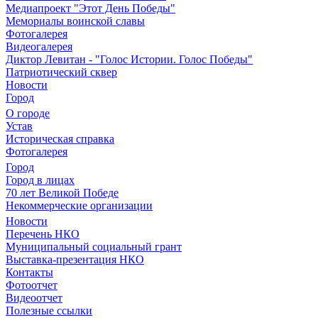
Медиапроект "Этот День Победы"
Мемориалы воинской славы
Фотогалерея
Видеогалерея
Диктор Левитан - "Голос Истории. Голос Победы"
Патриотический сквер
Новости
Город
О городе
Устав
Историческая справка
Фотогалерея
Город
Город в лицах
70 лет Великой Победе
Некоммерческие организации
Новости
Перечень НКО
Муниципальный социальный грант
Выставка-презентация НКО
Контакты
Фотоотчет
Видеоотчет
Полезные ссылки