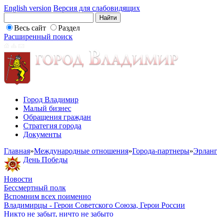
English version
Версия для слабовидящих
Весь сайт
Раздел
Расширенный поиск
Город Владимир
Малый бизнес
Обращения граждан
Стратегия города
Документы
Главная
»
Международные отношения
»
Города-партнеры
»
Эрланг
День Победы
Новости
Бессмертный полк
Вспомним всех поименно
Владимирцы - Герои Советского Союза, Герои России
Никто не забыт, ничто не забыто