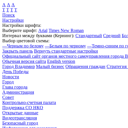
А
А
А
Т
Т
Т
Т
Поиск
Настройки
Настройки шрифта:
Выберите шрифт:
Arial
Times New Roman
Интервал между буквами
(Кернинг)
:
Стандартный
Средний
Бо
Выбор цветовой схемы:
—
Черным по белому
—
Белым по черному
—
Темно-синим по г
Закрыть панель
Вернуть стандартные настройки
Официальный сайт органов местного самоуправления города 
Обычная версия сайта
English version
Город Владимир
Малый бизнес
Обращения граждан
Стратегия 
День Победы
Новости
Город
Глава города
Администрация
Совет
Контрольно-счетная палата
Поддержка СО НКО
Открытые данные
Видеотрансляция
Безопасный город